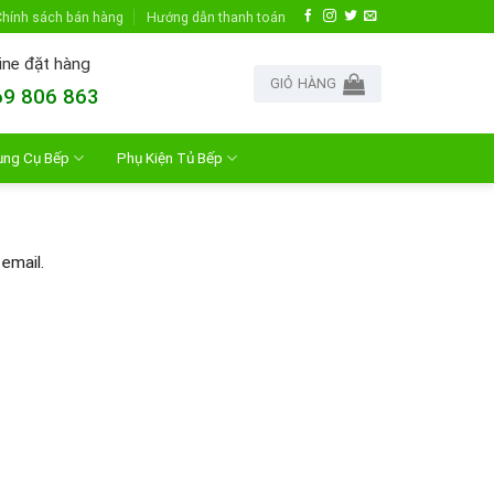
hính sách bán hàng
Hướng dẫn thanh toán
ine đặt hàng
GIỎ HÀNG
9 806 863
ụng Cụ Bếp
Phụ Kiện Tủ Bếp
email.