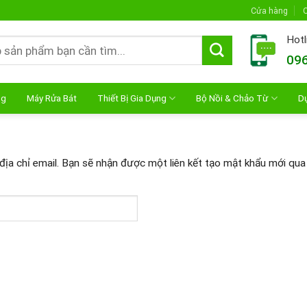
Cửa hàng
C
Hotl
096
ng
Máy Rửa Bát
Thiết Bị Gia Dụng
Bộ Nồi & Chảo Từ
D
ịa chỉ email. Bạn sẽ nhận được một liên kết tạo mật khẩu mới qua 