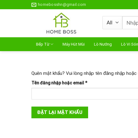
Skip
homebosshn@gmail.com
to
content
Tìm
kiếm:
Bếp Từ
Máy Hút Mùi
Lò Nướng
Lò Vi Só
Quên mật khẩu? Vui lòng nhập tên đăng nhập hoặc đ
Bắt
Tên đăng nhập hoặc email
*
buộc
ĐẶT LẠI MẬT KHẨU