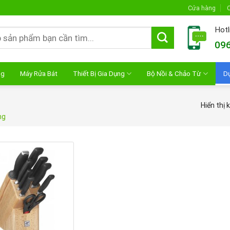
Cửa hàng
C
Hotl
096
ng
Máy Rửa Bát
Thiết Bị Gia Dụng
Bộ Nồi & Chảo Từ
D
Hiển thị 
ng