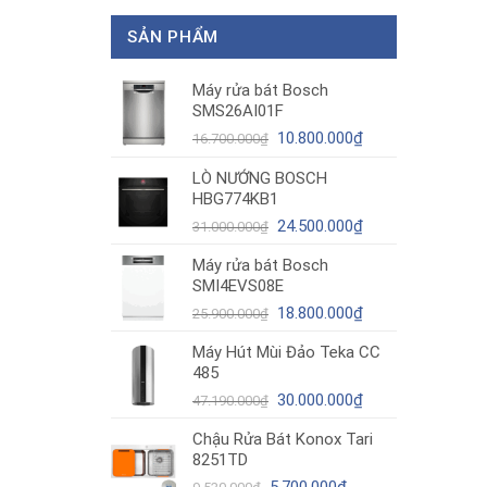
SẢN PHẨM
Máy rửa bát Bosch
SMS26AI01F
Giá
Giá
10.800.000
₫
16.700.000
₫
gốc
hiện
LÒ NƯỚNG BOSCH
là:
tại
HBG774KB1
16.700.000₫.
là:
10.800.000₫.
Giá
Giá
24.500.000
₫
31.000.000
₫
gốc
hiện
Máy rửa bát Bosch
là:
tại
SMI4EVS08E
31.000.000₫.
là:
Giá
24.500.000₫.
Giá
18.800.000
₫
25.900.000
₫
gốc
hiện
Máy Hút Mùi Đảo Teka CC
là:
tại
485
25.900.000₫.
là:
Giá
18.800.000₫.
Giá
30.000.000
₫
47.190.000
₫
gốc
hiện
Chậu Rửa Bát Konox Tari
là:
tại
8251TD
47.190.000₫.
là:
Giá
Giá
30.000.000₫.