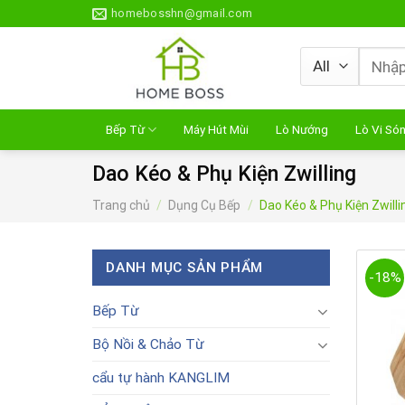
Skip
homebosshn@gmail.com
to
content
Tìm
kiếm:
Bếp Từ
Máy Hút Mùi
Lò Nướng
Lò Vi Só
Dao Kéo & Phụ Kiện Zwilling
Trang chủ
/
Dụng Cụ Bếp
/
Dao Kéo & Phụ Kiện Zwilli
DANH MỤC SẢN PHẨM
-18%
Bếp Từ
Bộ Nồi & Chảo Từ
cẩu tự hành KANGLIM