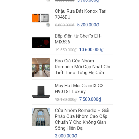
5.700.000
₫
9.530.000
₫
gốc
hiện
Chậu Rửa Bát Konox Tari
là:
tại
7846DU
9.530.000₫.
là:
Giá
5.700.000₫.
Giá
5.200.000
₫
8.680.000
₫
gốc
hiện
Bếp điện từ Chef’s EH-
là:
tại
MIX536
8.680.000₫.
là:
Giá
5.200.000₫.
Giá
10.600.000
₫
19.550.000
₫
gốc
hiện
Báo Giá Cửa Nhôm
là:
tại
Romadio Mới Cập Nhật Chi
19.550.000₫.
là:
Tiết Theo Từng Hệ Cửa
10.600.000₫.
Máy Hút Mùi GrandX GX
H90T81 Luxury
Giá
Giá
7.500.000
₫
12.180.000
₫
gốc
hiện
Cửa Nhôm Romadio – Giải
là:
tại
Pháp Cửa Nhôm Cao Cấp
12.180.000₫.
là:
Chuẩn Ý Cho Không Gian
7.500.000₫.
Sống Hiện Đại
3.000.000
₫