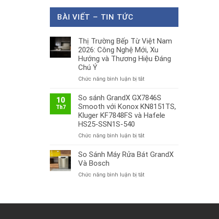
BÀI VIẾT – TIN TỨC
Thị Trường Bếp Từ Việt Nam
2026: Công Nghệ Mới, Xu
Hướng và Thương Hiệu Đáng
Chú Ý
ở
Chức năng bình luận bị tắt
Thị
Trường
So sánh GrandX GX7846S
10
Bếp
Smooth với Konox KN8151TS,
Th7
Từ
Kluger KF7848FS và Hafele
Việt
HS25-SSN1S-540
Nam
ở
Chức năng bình luận bị tắt
2026:
So
Công
sánh
So Sánh Máy Rửa Bát GrandX
Nghệ
GrandX
Mới,
Và Bosch
GX7846S
Xu
ở
Chức năng bình luận bị tắt
Smooth
Hướng
So
với
và
Sánh
Konox
Thương
Máy
KN8151TS,
Hiệu
Rửa
Kluger
Đáng
Bát
KF7848FS