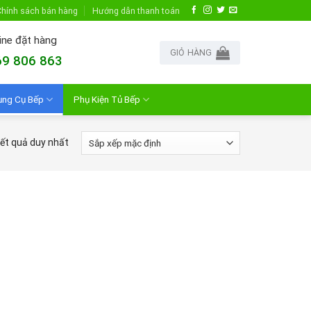
hính sách bán hàng
Hướng dẫn thanh toán
ine đặt hàng
GIỎ HÀNG
9 806 863
ụng Cụ Bếp
Phụ Kiện Tủ Bếp
kết quả duy nhất