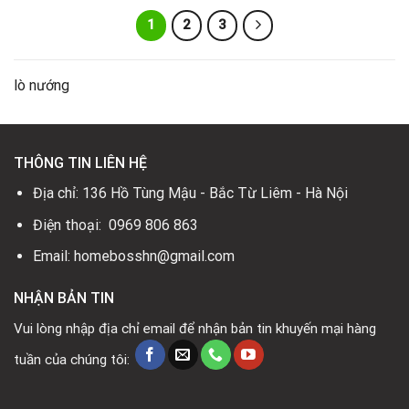
24.500.000₫.
1
2
3
lò nướng
THÔNG TIN LIÊN HỆ
Địa chỉ: 136 Hồ Tùng Mậu - Bắc Từ Liêm - Hà Nội
Điện thoại: 0969 806 863
Email: homebosshn@gmail.com
NHẬN BẢN TIN
Vui lòng nhập địa chỉ email để nhận bản tin khuyến mại hàng
tuần của chúng tôi: