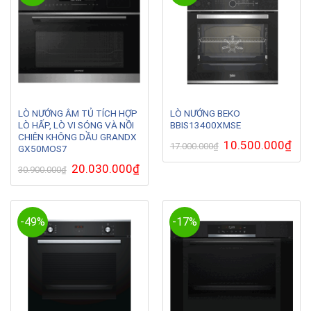
LÒ NƯỚNG ÂM TỦ TÍCH HỢP
LÒ NƯỚNG BEKO
LÒ HẤP, LÒ VI SÓNG VÀ NỒI
BBIS13400XMSE
CHIÊN KHÔNG DẦU GRANDX
Giá
10.500.000
₫
Giá
17.000.000
₫
GX50MOS7
gốc
hiện
là:
tại
Giá
20.030.000
₫
Giá
30.900.000
₫
17.000.000₫.
là:
gốc
hiện
10.5
là:
tại
30.900.000₫.
là:
20.030.000₫.
-49%
-17%