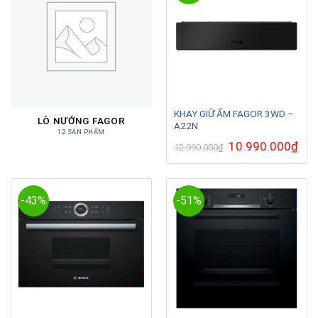
KHAY GIỮ ẤM FAGOR 3WD –
LÒ NƯỚNG FAGOR
A22N
12 SẢN PHẨM
Giá
10.990.000
₫
Giá
12.990.000
₫
gốc
hiện
là:
tại
12.990.000₫.
là:
10.9
-43%
-51%