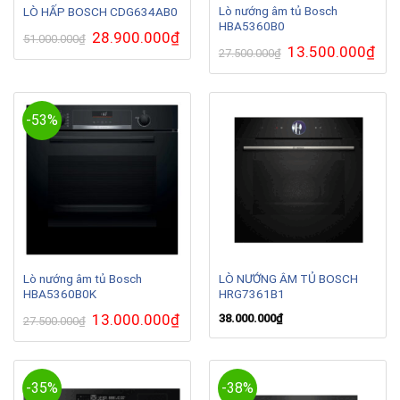
Lò nướng âm tủ Bosch
LÒ HẤP BOSCH CDG634AB0
HBA5360B0
Giá
28.900.000
₫
Giá
51.000.000
₫
gốc
hiện
Giá
13.500.000
₫
Giá
27.500.000
₫
là:
tại
gốc
hiện
51.000.000₫.
là:
là:
tại
28.900.000₫.
27.500.000₫.
là:
13.5
-53%
Lò nướng âm tủ Bosch
LÒ NƯỚNG ÂM TỦ BOSCH
HBA5360B0K
HRG7361B1
Giá
13.000.000
₫
Giá
38.000.000
₫
27.500.000
₫
gốc
hiện
là:
tại
27.500.000₫.
là:
13.000.000₫.
-35%
-38%