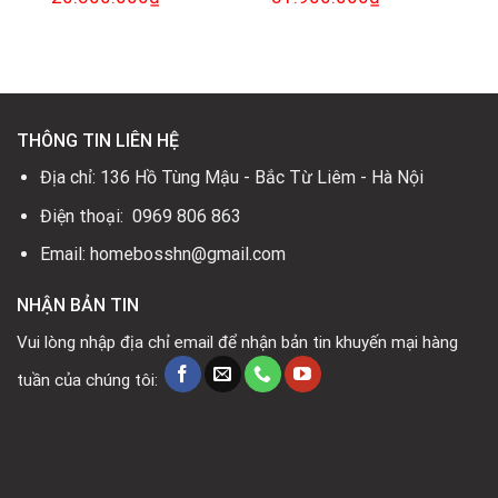
gốc
hiện
gốc
hiện
là:
tại
là:
tại
26.000.000₫.
là:
45.900.000₫.
là:
0₫.
20.300.000₫.
31.900.000₫.
THÔNG TIN LIÊN HỆ
Địa chỉ: 136 Hồ Tùng Mậu - Bắc Từ Liêm - Hà Nội
Điện thoại: 0969 806 863
Email: homebosshn@gmail.com
NHẬN BẢN TIN
Vui lòng nhập địa chỉ email để nhận bản tin khuyến mại hàng
tuần của chúng tôi: