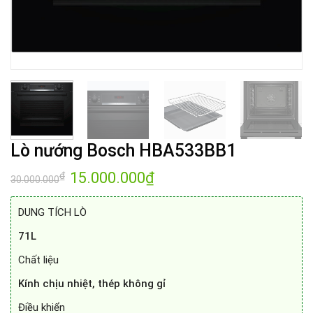
Lò nướng Bosch HBA533BB1
Giá
15.000.000
₫
Giá
₫
30.000.000
gốc
hiện
là:
tại
30.000.000₫.
là:
DUNG TÍCH LÒ
15.000.000₫.
71L
Chất liệu
Kính chịu nhiệt, thép không gỉ
Điều khiển