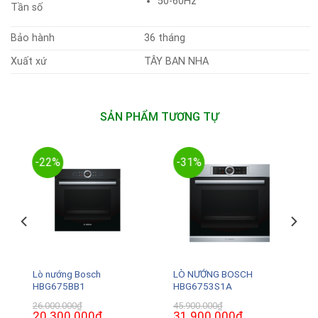
50-60Hz
Tần số
Bảo hành
36 tháng
Xuất xứ
TÂY BAN NHA
SẢN PHẨM TƯƠNG TỰ
-22%
-31%
Lò nướng Bosch
LÒ NƯỚNG BOSCH
HBG675BB1
HBG6753S1A
26.000.000
₫
45.900.000
₫
Giá
20.300.000
₫
Giá
Giá
31.900.000
₫
Giá