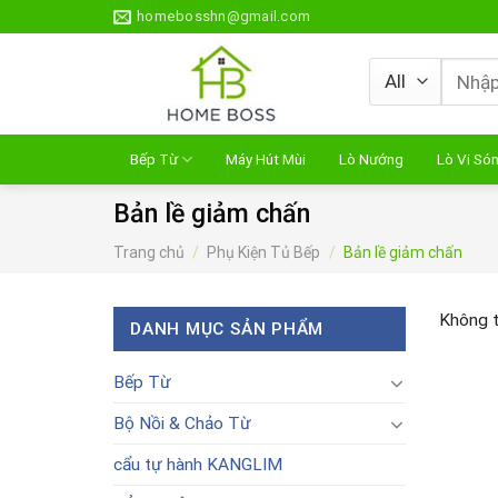
Skip
homebosshn@gmail.com
to
content
Tìm
kiếm:
Bếp Từ
Máy Hút Mùi
Lò Nướng
Lò Vi Só
Bản lề giảm chấn
Trang chủ
/
Phụ Kiện Tủ Bếp
/
Bản lề giảm chấn
Không t
DANH MỤC SẢN PHẨM
Bếp Từ
Bộ Nồi & Chảo Từ
cẩu tự hành KANGLIM