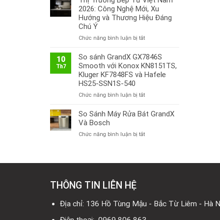
Thị Trường Bếp Từ Việt Nam
2026: Công Nghệ Mới, Xu
Hướng và Thương Hiệu Đáng
Chú Ý
ở
Chức năng bình luận bị tắt
Thị
Trường
So sánh GrandX GX7846S
10
Bếp
Smooth với Konox KN8151TS,
Th7
Từ
Kluger KF7848FS và Hafele
Việt
HS25-SSN1S-540
Nam
ở
Chức năng bình luận bị tắt
2026:
So
Công
sánh
So Sánh Máy Rửa Bát GrandX
Nghệ
GrandX
Mới,
Và Bosch
GX7846S
Xu
ở
Chức năng bình luận bị tắt
Smooth
Hướng
So
với
và
Sánh
Konox
Thương
Máy
KN8151TS,
Hiệu
Rửa
Kluger
Đáng
Bát
KF7848FS
Chú
THÔNG TIN LIÊN HỆ
GrandX
và
Ý
Và
Hafele
Bosch
Địa chỉ: 136 Hồ Tùng Mậu - Bắc Từ Liêm - Hà N
HS25-
SSN1S-
540