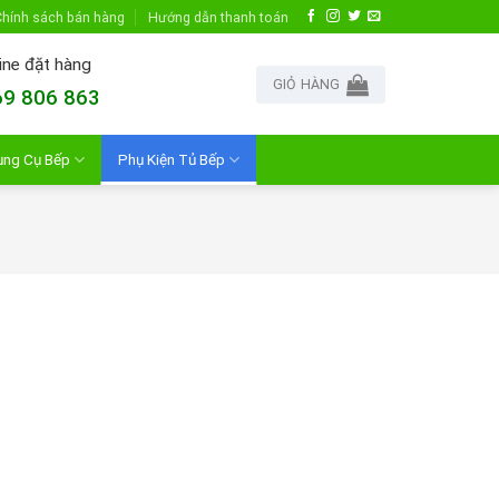
hính sách bán hàng
Hướng dẫn thanh toán
ine đặt hàng
GIỎ HÀNG
9 806 863
ụng Cụ Bếp
Phụ Kiện Tủ Bếp