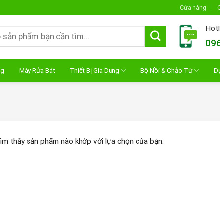
Cửa hàng
C
Hotl
096
ng
Máy Rửa Bát
Thiết Bị Gia Dụng
Bộ Nồi & Chảo Từ
D
ìm thấy sản phẩm nào khớp với lựa chọn của bạn.