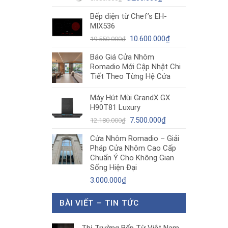
gốc
hiện
Bếp điện từ Chef’s EH-
là:
tại
MIX536
8.680.000₫.
là:
Giá
5.200.000₫.
Giá
10.600.000
₫
19.550.000
₫
gốc
hiện
Báo Giá Cửa Nhôm
là:
tại
Romadio Mới Cập Nhật Chi
19.550.000₫.
là:
Tiết Theo Từng Hệ Cửa
10.600.000₫.
Máy Hút Mùi GrandX GX
H90T81 Luxury
Giá
Giá
7.500.000
₫
12.180.000
₫
gốc
hiện
Cửa Nhôm Romadio – Giải
là:
tại
Pháp Cửa Nhôm Cao Cấp
12.180.000₫.
là:
Chuẩn Ý Cho Không Gian
7.500.000₫.
Sống Hiện Đại
3.000.000
₫
BÀI VIẾT – TIN TỨC