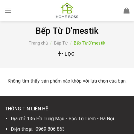
Skip
to
content
Bếp Từ D'mestik
Trang chủ
/
Bếp Từ
/
Bếp Từ D'mestik
LỌC
Không tìm thấy sản phẩm nào khớp với lựa chọn của bạn.
THÔNG TIN LIÊN HỆ
Địa chỉ: 136 Hồ Tùng Mậu - Bắc Từ Liêm - Hà Nội
Điện thoại: 0969 806 863