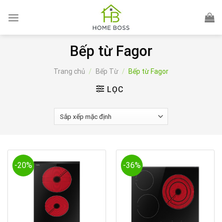
Skip
to
content
Bếp từ Fagor
Trang chủ
/
Bếp Từ
/
Bếp từ Fagor
LỌC
-20%
-36%