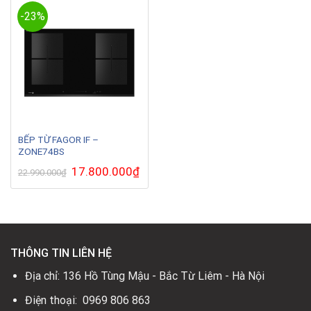
-23%
BẾP TỪ FAGOR IF –
ZONE74BS
Giá
17.800.000
₫
Giá
22.990.000
₫
gốc
hiện
là:
tại
22.990.000₫.
là:
17.800.000₫.
THÔNG TIN LIÊN HỆ
Địa chỉ: 136 Hồ Tùng Mậu - Bắc Từ Liêm - Hà Nội
Điện thoại: 0969 806 863