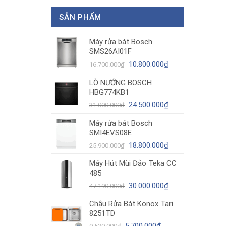
SẢN PHẨM
Máy rửa bát Bosch
SMS26AI01F
Giá
Giá
10.800.000
₫
16.700.000
₫
gốc
hiện
LÒ NƯỚNG BOSCH
là:
tại
HBG774KB1
16.700.000₫.
là:
10.800.000₫.
Giá
Giá
24.500.000
₫
31.000.000
₫
gốc
hiện
Máy rửa bát Bosch
là:
tại
SMI4EVS08E
31.000.000₫.
là:
Giá
24.500.000₫.
Giá
18.800.000
₫
25.900.000
₫
gốc
hiện
Máy Hút Mùi Đảo Teka CC
là:
tại
485
25.900.000₫.
là:
Giá
18.800.000₫.
Giá
30.000.000
₫
47.190.000
₫
gốc
hiện
Chậu Rửa Bát Konox Tari
là:
tại
8251TD
47.190.000₫.
là:
Giá
Giá
30.000.000₫.