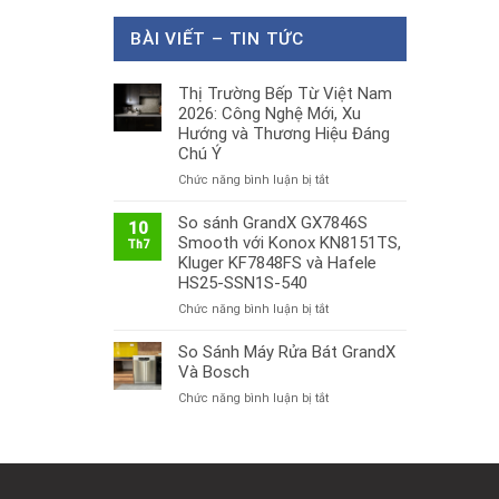
BÀI VIẾT – TIN TỨC
Thị Trường Bếp Từ Việt Nam
2026: Công Nghệ Mới, Xu
Hướng và Thương Hiệu Đáng
Chú Ý
ở
Chức năng bình luận bị tắt
Thị
Trường
So sánh GrandX GX7846S
10
Bếp
Smooth với Konox KN8151TS,
Th7
Từ
Kluger KF7848FS và Hafele
Việt
HS25-SSN1S-540
Nam
ở
Chức năng bình luận bị tắt
2026:
So
Công
sánh
So Sánh Máy Rửa Bát GrandX
Nghệ
GrandX
Mới,
Và Bosch
GX7846S
Xu
ở
Chức năng bình luận bị tắt
Smooth
Hướng
So
với
và
Sánh
Konox
Thương
Máy
KN8151TS,
Hiệu
Rửa
Kluger
Đáng
Bát
KF7848FS