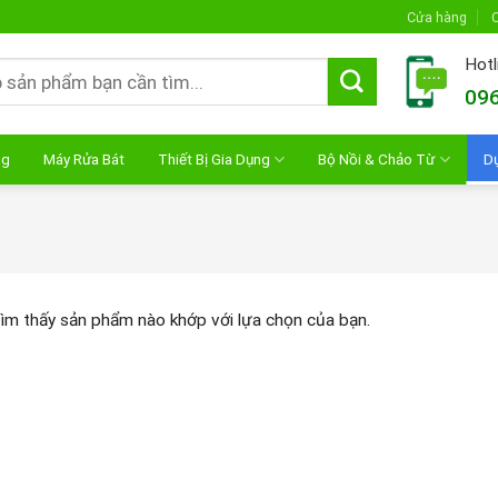
Cửa hàng
C
Hotl
096
ng
Máy Rửa Bát
Thiết Bị Gia Dụng
Bộ Nồi & Chảo Từ
D
ìm thấy sản phẩm nào khớp với lựa chọn của bạn.