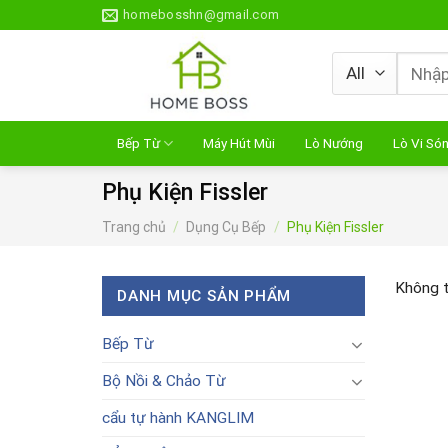
Skip
homebosshn@gmail.com
to
content
Tìm
kiếm:
Bếp Từ
Máy Hút Mùi
Lò Nướng
Lò Vi Só
Phụ Kiện Fissler
Trang chủ
/
Dụng Cụ Bếp
/
Phụ Kiện Fissler
Không t
DANH MỤC SẢN PHẨM
Bếp Từ
Bộ Nồi & Chảo Từ
cẩu tự hành KANGLIM