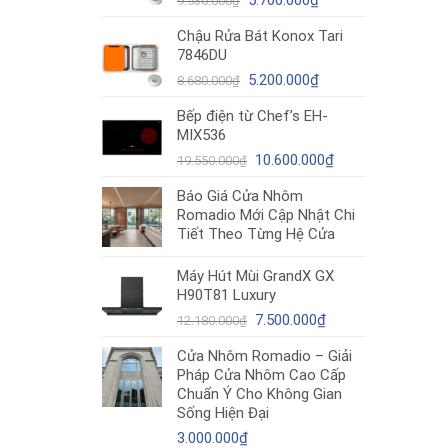
5.700.000
₫
9.530.000
₫
gốc
hiện
Chậu Rửa Bát Konox Tari
là:
tại
7846DU
9.530.000₫.
là:
Giá
5.700.000₫.
Giá
5.200.000
₫
8.680.000
₫
gốc
hiện
Bếp điện từ Chef’s EH-
là:
tại
MIX536
8.680.000₫.
là:
Giá
5.200.000₫.
Giá
10.600.000
₫
19.550.000
₫
gốc
hiện
Báo Giá Cửa Nhôm
là:
tại
Romadio Mới Cập Nhật Chi
19.550.000₫.
là:
Tiết Theo Từng Hệ Cửa
10.600.000₫.
Máy Hút Mùi GrandX GX
H90T81 Luxury
Giá
Giá
7.500.000
₫
12.180.000
₫
gốc
hiện
Cửa Nhôm Romadio – Giải
là:
tại
Pháp Cửa Nhôm Cao Cấp
12.180.000₫.
là:
Chuẩn Ý Cho Không Gian
7.500.000₫.
Sống Hiện Đại
3.000.000
₫