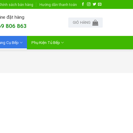
hính sách bán hàng
Hướng dẫn thanh toán
ine đặt hàng
GIỎ HÀNG
9 806 863
ụng Cụ Bếp
Phụ Kiện Tủ Bếp