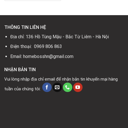
là:
tại
9.150.000₫.
là:
4.300.000₫.
THÔNG TIN LIÊN HỆ
Địa chỉ: 136 Hồ Tùng Mậu - Bắc Từ Liêm - Hà Nội
Điện thoại: 0969 806 863
Email: homebosshn@gmail.com
NHẬN BẢN TIN
Vui lòng nhập địa chỉ email để nhận bản tin khuyến mại hàng
tuần của chúng tôi: