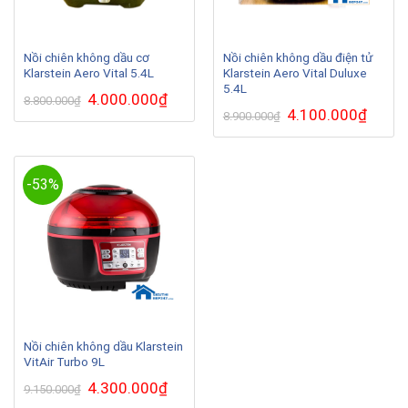
Nồi chiên không dầu cơ
Nồi chiên không dầu điện tử
Klarstein Aero Vital 5.4L
Klarstein Aero Vital Duluxe
5.4L
Giá
4.000.000
₫
Giá
8.800.000
₫
gốc
hiện
Giá
4.100.000
₫
Giá
8.900.000
₫
là:
tại
gốc
hiện
8.800.000₫.
là:
là:
tại
4.000.000₫.
8.900.000₫.
là:
4.100.0
-53%
Nồi chiên không dầu Klarstein
VitAir Turbo 9L
Giá
4.300.000
₫
Giá
9.150.000
₫
gốc
hiện