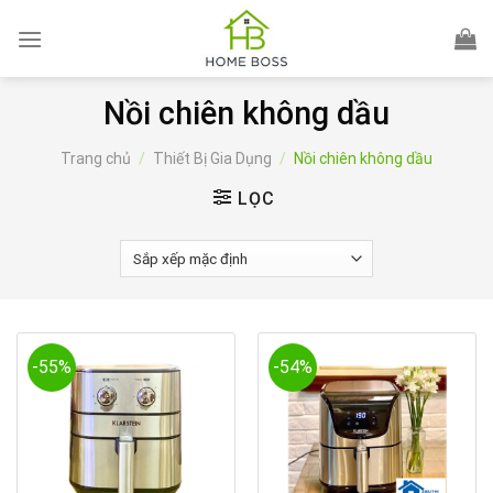
Skip
to
content
Nồi chiên không dầu
Trang chủ
/
Thiết Bị Gia Dụng
/
Nồi chiên không dầu
LỌC
-55%
-54%