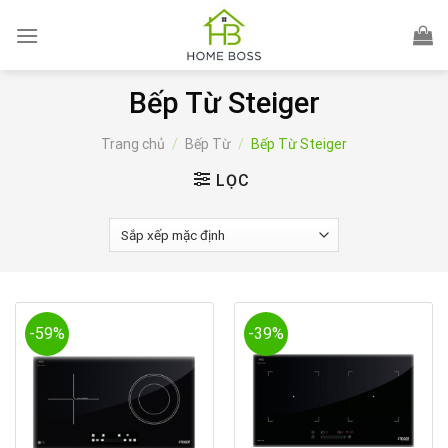
Skip
to
content
Bếp Từ Steiger
Trang chủ
/
Bếp Từ
/
Bếp Từ Steiger
LỌC
-59%
-39%