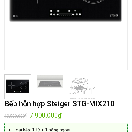
Bếp hỗn hợp Steiger STG-MIX210
Giá
7.900.000
₫
Giá
₫
19.500.000
gốc
hiện
là:
tại
19.500.000₫.
là:
Loại bếp: 1 từ + 1 hồng ngoại
7.900.000₫.