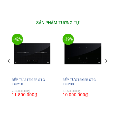
SẢN PHẨM TƯƠNG TỰ
-42%
-39%
BẾP TỪ STEIGER STG-
BẾP TỪ STEIGER STG-
IDK210
IDK200
20.500.000
₫
16.500.000
₫
Giá
11.800.000
₫
Giá
Giá
10.000.000
₫
Giá
gốc
hiện
gốc
hiện
là:
tại
là:
tại
20.500.000₫.
là:
16.500.000₫.
là:
0₫.
11.800.000₫.
10.000.000₫.