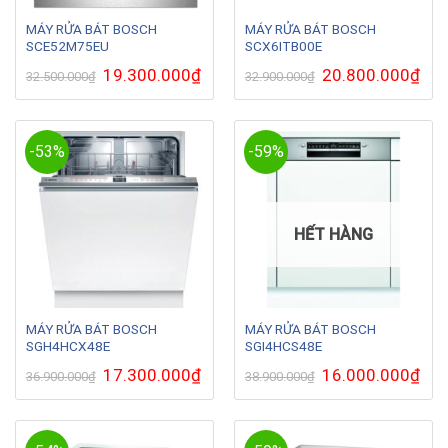
MÁY RỬA BÁT BOSCH
MÁY RỬA BÁT BOSCH
SCE52M75EU
SCX6ITB00E
Giá
19.300.000
₫
Giá
Giá
20.800.000
₫
Giá
32.500.000
₫
32.900.000
₫
gốc
hiện
gốc
hiện
là:
tại
là:
tại
32.500.000₫.
là:
32.900.000₫.
là:
19.300.000₫.
20.8
-53%
-59%
HẾT HÀNG
MÁY RỬA BÁT BOSCH
MÁY RỬA BÁT BOSCH
SGH4HCX48E
SGI4HCS48E
Giá
17.300.000
₫
Giá
Giá
16.000.000
₫
Giá
36.900.000
₫
38.900.000
₫
gốc
hiện
gốc
hiện
là:
tại
là:
tại
36.900.000₫.
là:
38.900.000₫.
là:
17.300.000₫.
16.0