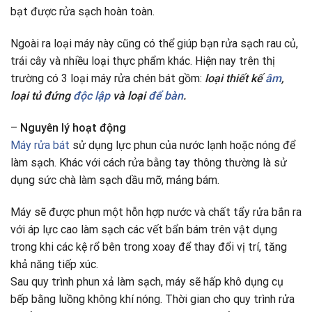
bạt được rửa sạch hoàn toàn.
Ngoài ra loại máy này cũng có thể giúp bạn rửa sạch rau củ,
trái cây và nhiều loại thực phẩm khác. Hiện nay trên thị
trường có 3 loại máy rửa chén bát gồm:
loại thiết kế
âm
,
loại tủ đứng
độc lập
và loại
để bàn
.
–
Nguyên lý hoạt động
Máy rửa bát
sử dụng lực phun của nước lạnh hoặc nóng để
làm sạch. Khác với cách rửa bằng tay thông thường là sử
dụng sức chà làm sạch dầu mỡ, mảng bám.
Máy sẽ được phun một hỗn hợp nước và chất tẩy rửa bắn ra
với áp lực cao làm sạch các vết bẩn bám trên vật dụng
trong khi các kệ rổ bên trong xoay để thay đổi vị trí, tăng
khả năng tiếp xúc.
Sau quy trình phun xả làm sạch, máy sẽ hấp khô dụng cụ
bếp bằng luồng không khí nóng. Thời gian cho quy trình rửa