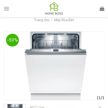
Skip
to
content
Trang chủ
/
Máy Rửa Bát
-53%