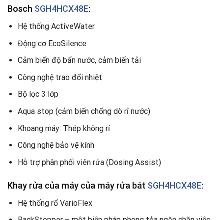
Bosch
SGH4HCX48E
:
Hệ thống ActiveWater
Động cơ EcoSilence
Cảm biến độ bẩn nước, cảm biến tải
Công nghệ trao đổi nhiệt
Bộ lọc 3 lớp
Aqua stop (cảm biến chống dò rỉ nước)
Khoang máy: Thép không rỉ
Công nghệ bảo vệ kính
Hỗ trợ phân phối viên rửa (Dosing Assist)
Khay rửa của máy của máy rửa bát
SGH4HCX48E
:
Hệ thống rổ VarioFlex
RackStopper – một biện pháp phong tỏa ngăn chặn việc