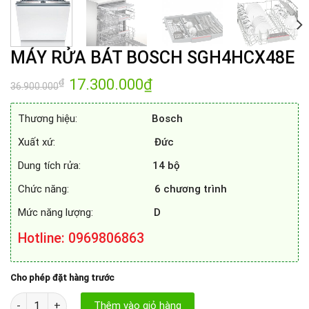
MÁY RỬA BÁT BOSCH SGH4HCX48E
Giá
17.300.000
₫
Giá
₫
36.900.000
gốc
hiện
là:
tại
36.900.000₫.
là:
Thương hiệu:
Bosch
17.300.000₫.
Xuất xứ:
Đức
Dung tích rửa:
14 bộ
Chức năng:
6 chương trình
Mức năng lượng:
D
Hotline
: 0969806863
Cho phép đặt hàng trước
MÁY RỬA BÁT BOSCH SGH4HCX48E số lượng
Thêm vào giỏ hàng