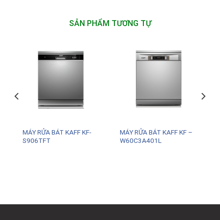
SẢN PHẨM TƯƠNG TỰ
MÁY RỬA BÁT KAFF KF-
MÁY RỬA BÁT KAFF KF –
S906TFT
W60C3A401L