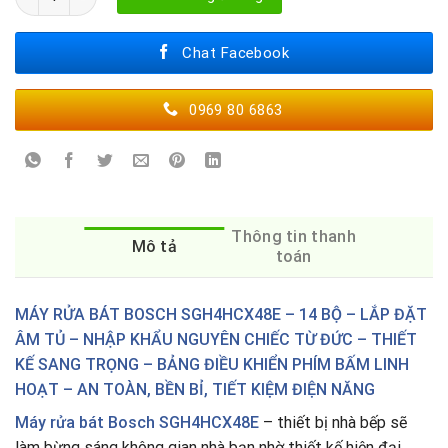
Chat Facebook
0969 80 6863
Thông tin thanh
Mô tả
toán
MÁY RỬA BÁT BOSCH SGH4HCX48E – 14 BỘ – LẮP ĐẶT
ÂM TỦ – NHẬP KHẨU NGUYÊN CHIẾC TỪ ĐỨC – THIẾT
KẾ SANG TRỌNG – BẢNG ĐIỀU KHIỂN PHÍM BẤM LINH
HOẠT – AN TOÀN, BỀN BỈ, TIẾT KIỆM ĐIỆN NĂNG
Máy rửa bát
Bosch SGH4HCX48E
– thiết bị nhà bếp sẽ
làm bừng sáng không gian nhà bạn nhờ thiết kế hiện đại,