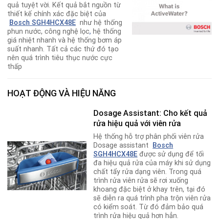
quả tuyệt vời. Kết quả bắt nguồn từ
thiết kế chính xác đặc biệt của
Bosch SGH4HCX48E
như hệ thống
phun nước, công nghệ lọc
,
hệ thống
giá nhiệt nhanh và hệ thống bơm áp
suất nhanh. Tất cả các thứ đó tạo
nên quá trình tiêu thục nước cực
thấp
HOẠT ĐỘNG VÀ HIỆU NĂNG
Dosage Assistant: Cho kết quả
rửa hiệu quả với viên rửa
Hệ thống hỗ trợ phân phối viên rửa
Dosage assistant
Bosch
SGH4HCX48E
được sử dụng để tối
đa hiệu quả rửa của máy khi sử dụng
chất tẩy rửa dạng viên. Trong quá
trình rửa viên rửa sẽ rơi xuống
khoang đặc biệt ở khay trên, tại đó
sẽ diễn ra quá trình pha trộn viên rửa
có kiểm soát. Từ đó đảm bảo quá
trình rửa hiệu quả hơn hẳn.