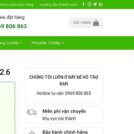
hính sách bán hàng
Hướng dẫn thanh toán
ine đặt hàng
GIỎ HÀNG
9 806 863
ụng Cụ Bếp
Phụ Kiện Tủ Bếp
2.6
CHÚNG TÔI LUÔN Ở ĐÂY ĐỂ HỖ TRỢ
BẠN
Hotline tư vấn: 0969 806 863
Miễn phí vận chuyển
khu vực nội thành
Bảo hành chính hãng