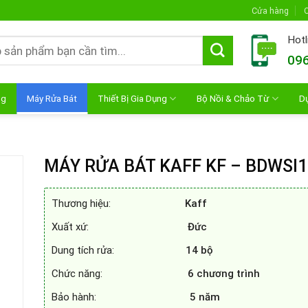
Cửa hàng
C
Hotl
096
ng
Máy Rửa Bát
Thiết Bị Gia Dụng
Bộ Nồi & Chảo Từ
D
MÁY RỬA BÁT KAFF KF – BDWSI1
Thương hiệu:
Kaff
Xuất xứ:
Đức
Dung tích rửa:
14 bộ
Chức năng:
6 chương trình
Bảo hành:
5 năm