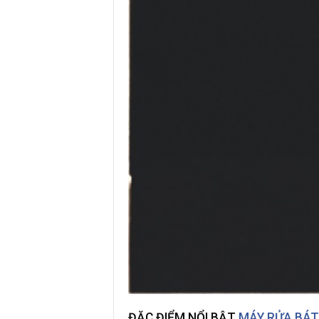
ĐẶC ĐIỂM NỔI BẬT
MÁY RỬA BÁT 