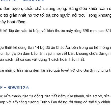
u đen tuyền, chắc chắn, sang trọng. Bảng điều khiển cảm ứ
mức tối giản nhất hỗ trợ tối đa cho người nội trợ. Trong kh
máy hoạt động.
ết kế lắp âm vào tủ bếp, với kích thước máy rộng 598 mm, cao 8
c thiết kế dung tích 14 bộ đồ ăn Châu Âu, bên trong có hệ thống đự
hun áp lực lớn đảm bảo làm sạch mọi vết bẩn, khoang chứa đựng 
rửa sạch tất cả các vật dụng 1 cách hoàn hảo nhất.
ài những tính năng đem lại hiệu quả tuyệt vời cho Gia đình chúng 
KF – BDWSI12.6
m: Rửa mạnh, rửa tự động, rửa tiết kiệm, rửa nhanh, rửa sơ bộ, rử
 hợp với sấy tăng cường Turbo Fan để người dùng có thể tùy chỉnh 