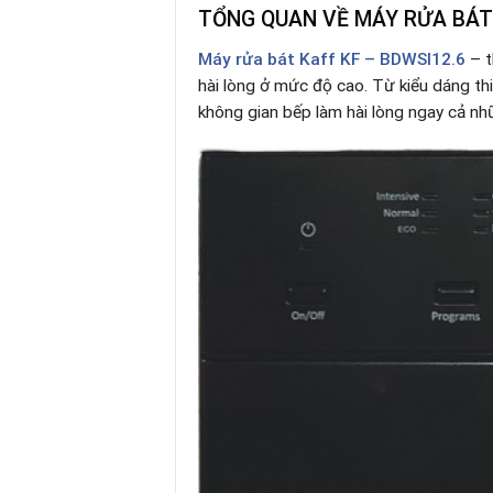
TỔNG QUAN VỀ MÁY RỬA BÁT 
Máy rửa bát
Kaff KF – BDWSI12.6
– t
hài lòng ở mức độ cao. Từ kiểu dáng thi
không gian bếp làm hài lòng ngay cả nh