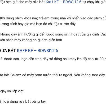
 đặt hẹn giờ cho máy rửa bát
Kaff KF – BDWSI12.6
tự chạy khi gi
Khi dùng phím khóa này, trẻ em trong nhà khi nhấn vào các phím c
ương trình hay giờ mà bạn đã cài đặt trước đấy.
không gây ảnh hưởng gì đến cuôc sống sinh hoat của gia đình. Các 
 vận hành máy không có gì đơn giản hơn.
 RỬA BÁT
KAFF KF – BDWSI12.6
ỗ thoát sàn , bạn cần treo dây xả đằng sau máy lên độ cao từ 30
 rửa bát Galanz có máy bơm nước thải ra ngoài. Nếu không treo dây
gay khi lắp đặt
t loại dùng rửa bát bằng tay.