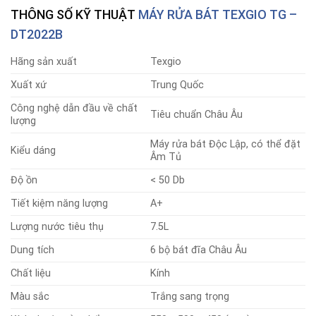
THÔNG SỐ KỸ THUẬT
MÁY RỬA BÁT TEXGIO TG –
DT2022B
Hãng sản xuất
Texgio
Xuất xứ
Trung Quốc
Công nghệ dẫn đầu về chất
Tiêu chuẩn Châu Âu
lượng
Máy rửa bát Độc Lập, có thể đặt
Kiểu dáng
Âm Tủ
Độ ồn
< 50 Db
Tiết kiệm năng lượng
A+
Lượng nước tiêu thụ
7.5L
Dung tích
6 bộ bát đĩa Châu Âu
Chất liệu
Kính
Màu sắc
Trắng sang trọng