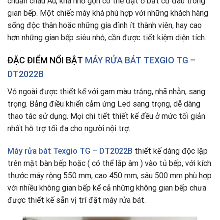
chuẩn châu Âu, khá nhỏ gọn có thể đặt ở bất cứ đâu trong
gian bếp. Một chiếc máy khá phù hợp với những khách hàng
sống độc thân hoặc những gia đình ít thành viên
,
hay cao
hơn những gian bếp siêu nhỏ, cần được tiết kiệm diện tích.
ĐẶC ĐIỂM NỔI BẬT
MÁY RỬA BÁT TEXGIO TG –
DT2022B
Vỏ ngoài được thiết kế với gam màu trắng, nhã nhẵn, sang
trọng. Bảng điều khiển cảm ứng Led sang trọng, dễ dàng
thao tác sử dụng. Mọi chi tiết thiết kế đều ở mức tối giản
nhất hỗ trợ tối đa cho người nội trợ.
Máy rửa bát Texgio TG – DT2022B
thiết kế dáng độc lập
trên mặt bàn bếp hoặc ( có thể lắp âm ) vào tủ bếp, với kích
thước máy rộng 550 mm, cao 450 mm, sâu 500 mm phù hợp
với nhiều không gian bếp kể cả những không gian bếp chưa
được thiết kế sẵn vị trí đặt máy rửa bát.