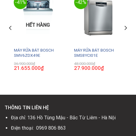
-41%
-42%
HẾT HÀNG
G
MÁY RỬA BÁT BOSCH
MÁY RỬA BÁT BOSCH
SMV6ZDX49E
SMS8YCI01E
36.900.000
₫
48.000.000
₫
Giá
21.655.000
₫
Giá
Giá
27.900.000
₫
Giá
gốc
hiện
gốc
hiện
là:
tại
là:
tại
36.900.000₫.
là:
48.000.000₫.
là:
.
21.655.000₫.
27.900.000₫.
THÔNG TIN LIÊN HỆ
Địa chỉ: 136 Hồ Tùng Mậu - Bắc Từ Liêm - Hà Nội
Điện thoại: 0969 806 863