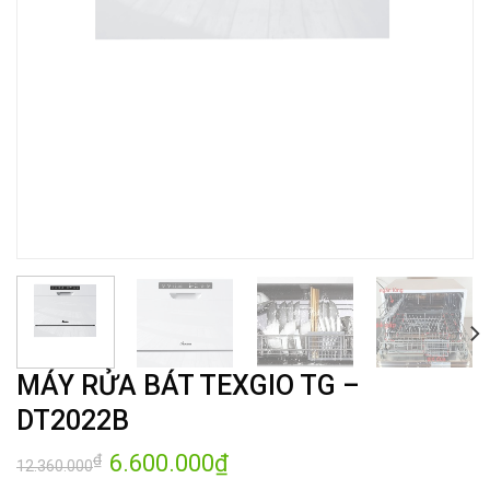
MÁY RỬA BÁT TEXGIO TG –
DT2022B
Giá
6.600.000
₫
Giá
₫
12.360.000
gốc
hiện
là:
tại