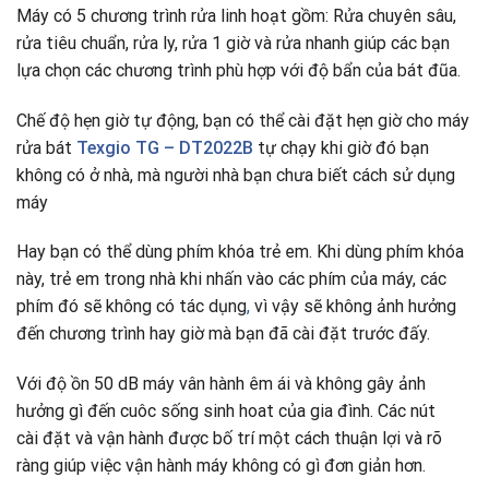
Máy có 5 chương trình rửa linh hoạt gồm: Rửa chuyên sâu,
rửa tiêu chuẩn, rửa ly, rửa 1 giờ và rửa nhanh giúp các bạn
lựa chọn các chương trình phù hợp với độ bẩn của bát đũa.
Chế độ hẹn giờ tự động, bạn có thể cài đặt hẹn giờ cho máy
rửa bát
Texgio TG – DT2022B
tự chạy khi giờ đó bạn
không có ở nhà, mà người nhà bạn chưa biết cách sử dụng
máy
Hay bạn có thể dùng phím khóa trẻ em. Khi dùng phím khóa
này, trẻ em trong nhà khi nhấn vào các phím của máy, các
phím đó sẽ không có tác dụng
,
vì vậy sẽ không ảnh hưởng
đến chương trình hay giờ mà bạn đã cài đặt trước đấy.
Với độ ồn 50 dB máy vân hành êm ái và không gây ảnh
hưởng gì đến cuôc sống sinh hoat của gia đình. Các nút
cài đặt và vận hành được bố trí một cách thuận lợi và rõ
ràng giúp việc vận hành máy không có gì đơn giản hơn.