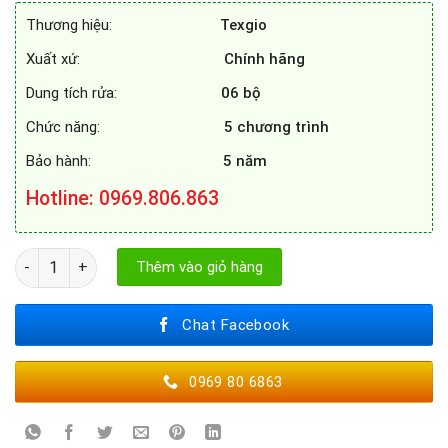
12.360.000₫.
là:
Thương hiệu:
Texgio
6.600.000₫.
Xuất xứ:
Chính hãng
Dung tích rửa:
06 bộ
Chức năng:
5 chương trình
Bảo hành:
5 năm
Hotline
: 0969.806.863
MÁY RỬA BÁT TEXGIO TG - DT2022B số lượng
Thêm vào giỏ hàng
Chat Facebook
0969 80 6863