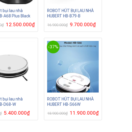
t bụi lau nhà
ROBOT HÚT BỤI LAU NHÀ
B-A68 Plus Black
HUBERT HB-B79-B
Giá
12.500.000
₫
Giá
Giá
9.700.000
₫
Giá
0
₫
16.900.000
₫
gốc
hiện
gốc
hiện
là:
tại
là:
tại
21.900.000₫.
là:
16.900.000₫.
là:
12.500.000₫.
9.700.000₫.
-37%
t bụi lau nhà
ROBOT HÚT BỤI LAU NHÀ
HB-D68-W
HUBERT HB-S66W
Giá
5.400.000
₫
Giá
Giá
11.900.000
₫
Giá
₫
18.900.000
₫
gốc
hiện
gốc
hiện
là:
tại
là:
tại
8.000.000₫.
là:
18.900.000₫.
là:
5.400.000₫.
11.900.000₫.