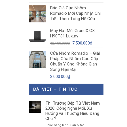
gốc
hiện
Báo Giá Cửa Nhôm
là:
tại
Romadio Mới Cập Nhật Chi
19.550.000₫.
là:
Tiết Theo Từng Hệ Cửa
10.600.000₫.
Máy Hút Mùi GrandX GX
H90T81 Luxury
Giá
Giá
7.500.000
₫
12.180.000
₫
gốc
hiện
Cửa Nhôm Romadio – Giải
là:
tại
Pháp Cửa Nhôm Cao Cấp
12.180.000₫.
là:
Chuẩn Ý Cho Không Gian
7.500.000₫.
Sống Hiện Đại
3.000.000
₫
BÀI VIẾT – TIN TỨC
Thị Trường Bếp Từ Việt Nam
2026: Công Nghệ Mới, Xu
Hướng và Thương Hiệu Đáng
Chú Ý
ở
Chức năng bình luận bị tắt