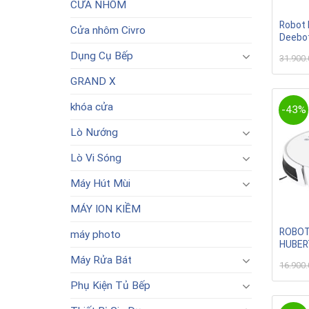
CỬA NHÔM
Robot 
Cửa nhôm Civro
Deebo
Dụng Cụ Bếp
31.900
GRAND X
khóa cửa
-43%
Lò Nướng
Lò Vi Sóng
Máy Hút Mùi
MÁY ION KIỀM
ROBOT
máy photo
HUBER
Máy Rửa Bát
16.900
Phụ Kiện Tủ Bếp