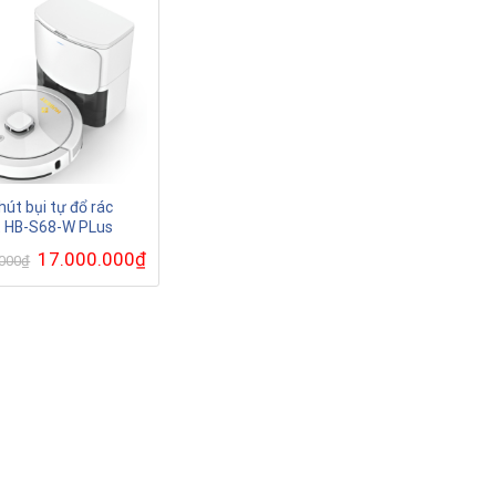
hút bụi tự đổ rác
t HB-S68-W PLus
Giá
17.000.000
₫
Giá
.000
₫
gốc
hiện
là:
tại
31.590.000₫.
là:
17.000.000₫.