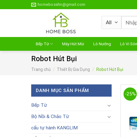
Skip
homebosshn@gmail.com
to
content
Tìm
kiếm:
Bếp Từ
Máy Hút Mùi
Lò Nướng
Lò Vi Só
Robot Hút Bụi
Trang chủ
/
Thiết Bị Gia Dụng
/
Robot Hút Bụi
DANH MỤC SẢN PHẨM
-25%
Bếp Từ
Bộ Nồi & Chảo Từ
cẩu tự hành KANGLIM