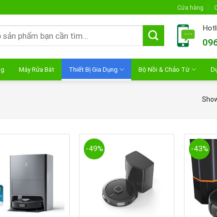
Cửa hàng
C
Hotl
096
ng
Máy Rửa Bát
Thiết Bị Gia Dụng
Bộ Nồi & Chảo Từ
D
Showi
-49%
-43%