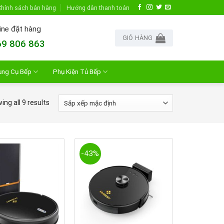
hính sách bán hàng
Hướng dẫn thanh toán
ine đặt hàng
GIỎ HÀNG
9 806 863
ụng Cụ Bếp
Phụ Kiện Tủ Bếp
ng all 9 results
-43%