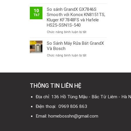
Thị
Trường
So sánh GrandX GX7846S
10
Bếp
Smooth với Konox KN8151TS,
Th7
Từ
Kluger KF7848FS và Hafele
Việt
HS25-SSN1S-540
Nam
ở
Chức năng bình luận bị tắt
2026:
So
Công
sánh
So Sánh Máy Rửa Bát GrandX
Nghệ
GrandX
Mới,
Và Bosch
GX7846S
Xu
ở
Chức năng bình luận bị tắt
Smooth
Hướng
So
với
và
Sánh
Konox
Thương
Máy
KN8151TS,
Hiệu
Rửa
Kluger
Đáng
Bát
KF7848FS
Chú
THÔNG TIN LIÊN HỆ
GrandX
và
Ý
Và
Hafele
Bosch
Địa chỉ: 136 Hồ Tùng Mậu - Bắc Từ Liêm - Hà N
HS25-
SSN1S-
Điện thoại: 0969 806 863
540
Email: homebosshn@gmail.com