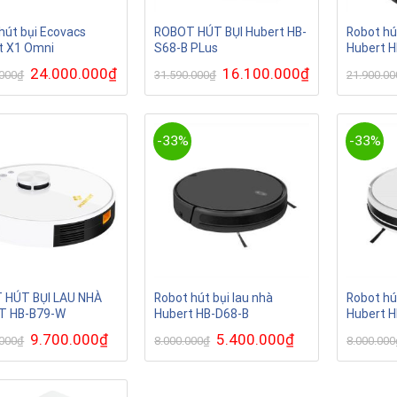
hút bụi Ecovacs
ROBOT HÚT BỤI Hubert HB-
Robot hú
t X1 Omni
S68-B PLus
Hubert H
Giá
24.000.000
₫
Giá
Giá
16.100.000
₫
Giá
.000
₫
31.590.000
₫
21.900.00
gốc
hiện
gốc
hiện
là:
tại
là:
tại
31.900.000₫.
là:
31.590.000₫.
là:
24.000.000₫.
16.100.000₫.
-33%
-33%
 HÚT BỤI LAU NHÀ
Robot hút bụi lau nhà
Robot hú
T HB-B79-W
Hubert HB-D68-B
Hubert 
Giá
9.700.000
₫
Giá
Giá
5.400.000
₫
Giá
.000
₫
8.000.000
₫
8.000.000
gốc
hiện
gốc
hiện
là:
tại
là:
tại
16.900.000₫.
là:
8.000.000₫.
là:
9.700.000₫.
5.400.000₫.