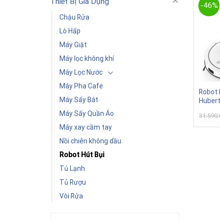
Thiết Bị Gia Dụng
-46%
Chậu Rửa
Lò Hấp
Máy Giặt
Máy lọc không khí
Máy Lọc Nước
Máy Pha Cafe
Robot 
Máy Sấy Bát
Huber
Máy Sấy Quần Áo
31.590
Máy xay cầm tay
Nồi chiên không dầu
Robot Hút Bụi
Tủ Lạnh
Tủ Rượu
Vòi Rửa