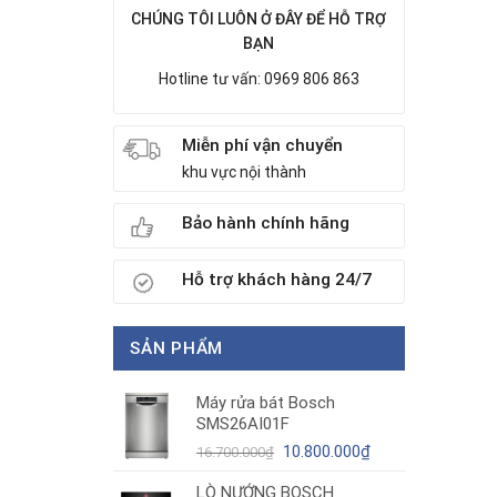
CHÚNG TÔI LUÔN Ở ĐÂY ĐỂ HỖ TRỢ
BẠN
Hotline tư vấn: 0969 806 863
Miễn phí vận chuyển
khu vực nội thành
Bảo hành chính hãng
Hỗ trợ khách hàng 24/7
SẢN PHẨM
Máy rửa bát Bosch
SMS26AI01F
Giá
Giá
10.800.000
₫
16.700.000
₫
gốc
hiện
LÒ NƯỚNG BOSCH
là:
tại