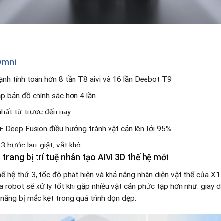
Omni
nh tính toán hơn 8 tần T8 aivi và 16 lần Deebot T9
ập bản đồ chính sác hơn 4 lần
nhất từ trước đến nay
 + Deep Fusion điều hướng tránh vật cản lên tới 95%
 bước lau, giặt, vắt khô.
trang bị trí tuệ nhân tạo AIVI 3D thế hệ mới
thế hệ thứ 3, tốc độ phát hiện và khả năng nhận diện vật thể của X
 robot sẽ xử lý tốt khi gặp nhiều vật cản phức tạp hơn như: giày dé
 năng bị mắc kẹt trong quá trình dọn dẹp.