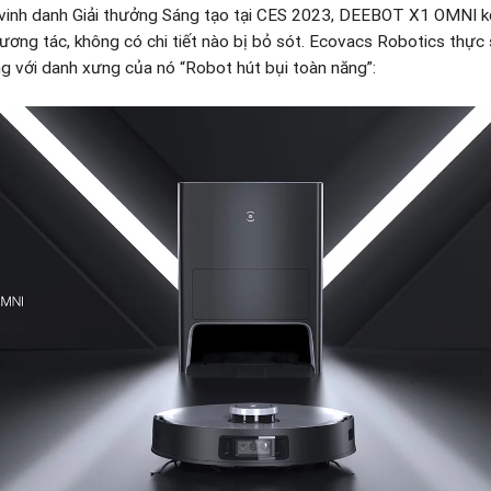
inh danh Giải thưởng Sáng tạo tại CES 2023, DEEBOT X1 OMNI kết
 tương tác, không có chi tiết nào bị bỏ sót. Ecovacs Robotics thự
g với danh xưng của nó “Robot hút bụi toàn năng”: