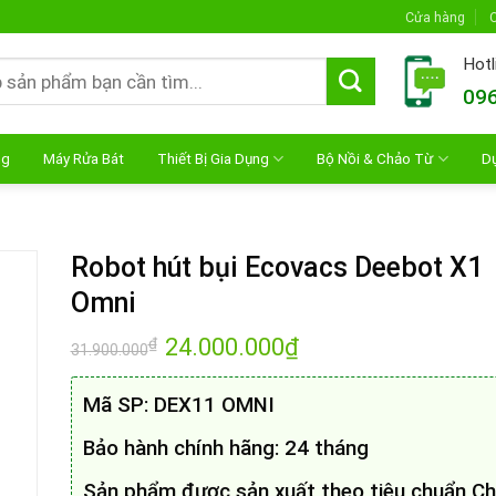
Cửa hàng
C
Hotl
096
ng
Máy Rửa Bát
Thiết Bị Gia Dụng
Bộ Nồi & Chảo Từ
D
Robot hút bụi Ecovacs Deebot X1
Omni
Giá
24.000.000
₫
Giá
₫
31.900.000
gốc
hiện
là:
tại
31.900.000₫.
là:
Mã SP: DEX11 OMNI
24.000.000₫.
Bảo hành chính hãng: 24 tháng
Sản phẩm được sản xuất theo tiêu chuẩn C