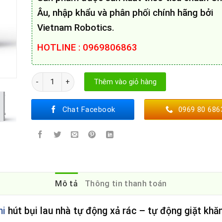
Âu, nhập khẩu và phân phối chính hãng bởi
Vietnam Robotics.
HOTLINE : 0969806863
Robot hút bụi Ecovacs Deebot X1 Omni số lượng
Thêm vào giỏ hàng
Chat Facebook
0969 80 686
Mô tả
Thông tin thanh toán
ni
hút bụi lau nhà tự động xả rác – tự động giặt khăn