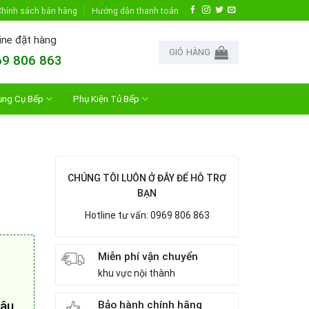
hính sách bán hàng
Hướng dẫn thanh toán
ine đặt hàng
GIỎ HÀNG
9 806 863
ụng Cụ Bếp
Phụ Kiện Tủ Bếp
CHÚNG TÔI LUÔN Ở ĐÂY ĐỂ HỖ TRỢ
BẠN
Hotline tư vấn: 0969 806 863
Miễn phí vận chuyển
khu vực nội thành
Bảo hành chính hãng
hâu