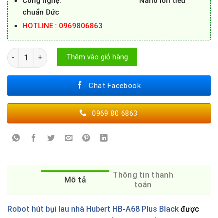
Công nghệ: Nano ion tiêu
chuẩn Đức
HOTLINE : 0969806863
Robot hút bụi lau nhà Hubert HB-A68 Plus Black số lượng
Thêm vào giỏ hàng
Chat Facebook
0969 80 6863
Thông tin thanh
Mô tả
toán
Robot hút bụi lau nhà Hubert HB-A68 Plus Black
được