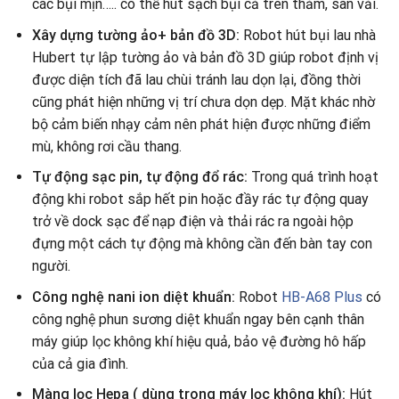
các bụi mịn….. có thể hút sạch bụi cả trên thảm, sàn vải.
Xây dựng tường ảo+ bản đồ 3D:
Robot hút bụi lau nhà
Hubert tự lập tường ảo và bản đồ 3D giúp robot định vị
được diện tích đã lau chùi tránh lau dọn lại, đồng thời
cũng phát hiện những vị trí chưa dọn dẹp. Mặt khác nhờ
bộ cảm biến nhạy cảm nên phát hiện được những điểm
mù, không rơi cầu thang.
Tự động sạc pin, tự động đổ rác:
Trong quá trình hoạt
động khi robot sắp hết pin hoặc đầy rác tự động quay
trở về dock sạc để nạp điện và thải rác ra ngoài hộp
đựng một cách tự động mà không cần đến bàn tay con
người.
Công nghệ nani ion diệt khuẩn:
Robot
HB-A68 Plus
có
công nghệ phun sương diệt khuẩn ngay bên cạnh thân
máy giúp lọc không khí hiệu quả, bảo vệ đường hô hấp
của cả gia đình.
Màng lọc Hepa ( dùng trong máy lọc không khí):
Hút