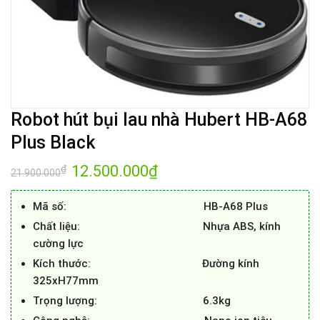
Robot hút bụi lau nhà Hubert HB-A68
Plus Black
Giá
12.500.000
₫
Giá
₫
21.900.000
gốc
hiện
là:
tại
21.900.000₫.
là:
Mã số: HB-A68 Plus
12.500.000₫.
Chất liệu: Nhựa ABS, kính
cường lực
Kích thước: Đường kính
325xH77mm
Trọng lượng: 6.3kg