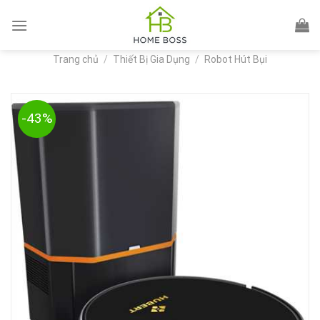
Skip
to
content
Trang chủ
/
Thiết Bị Gia Dụng
/
Robot Hút Bụi
-43%