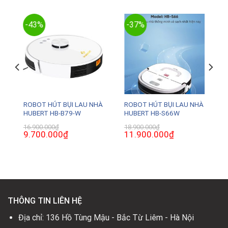
-43%
-37%
À
ROBOT HÚT BỤI LAU NHÀ
ROBOT HÚT BỤI LAU NHÀ
HUBERT HB-B79-W
HUBERT HB-S66W
16.900.000
₫
18.900.000
₫
Giá
9.700.000
₫
Giá
Giá
11.900.000
₫
Giá
gốc
hiện
gốc
hiện
là:
tại
là:
tại
16.900.000₫.
là:
18.900.000₫.
là:
.
9.700.000₫.
11.900.000₫.
THÔNG TIN LIÊN HỆ
Địa chỉ: 136 Hồ Tùng Mậu - Bắc Từ Liêm - Hà Nội