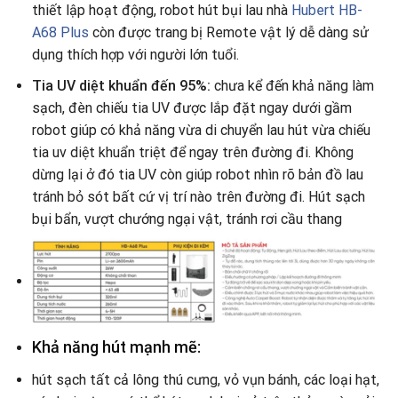
thiết lập hoạt động, robot hút bụi lau nhà
Hubert HB-
A68 Plus
còn được trang bị Remote vật lý dễ dàng sử
dụng thích hợp với người lớn tuổi.
Tia UV diệt khuẩn đến 95%:
chưa kể đến khả năng làm
sạch, đèn chiếu tia UV được lắp đặt ngay dưới gầm
robot giúp có khả năng vừa di chuyển lau hút vừa chiếu
tia uv diệt khuẩn triệt để ngay trên đường đi. Không
dừng lại ở đó tia UV còn giúp robot nhìn rõ bản đồ lau
tránh bỏ sót bất cứ vị trí nào trên đường đi. Hút sạch
bụi bẩn, vượt chướng ngại vật, tránh rơi cầu thang
Khả năng hút mạnh mẽ:
hút sạch tất cả lông thú cưng, vỏ vụn bánh, các loại hạt,