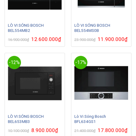
LÒ VI SÓNG BOSCH
LÒ VI SÓNG BOSCH
BEL554MB2
BEL554MS0B
Giá
12.600.000
₫
Giá
Giá
11.900.000
₫
Giá
16.900.000
₫
23.900.000
₫
gốc
hiện
gốc
hiện
là:
tại
là:
tại
16.900.000₫.
là:
23.900.000₫.
là:
12.600.000₫.
11.9
-12%
-17%
LÒ VI SÓNG BOSCH
Lò Vi Sóng Bosch
BEL653MB3
BFL634GS1
Giá
8.900.000
₫
Giá
Giá
17.800.000
₫
Giá
10.100.000
₫
21.400.000
₫
gốc
hiện
gốc
hiện