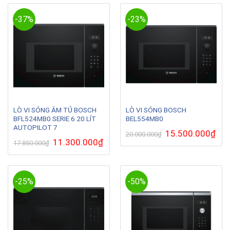
31.900.000₫.
30.0
-37%
-23%
LÒ VI SÓNG ÂM TỦ BOSCH
LÒ VI SÓNG BOSCH
BFL524MB0 SERIE 6 20 LÍT
BEL554MB0
AUTOPILOT 7
Giá
15.500.000
₫
Giá
20.000.000
₫
gốc
hiện
Giá
11.300.000
₫
Giá
17.850.000
₫
là:
tại
gốc
hiện
20.000.000₫.
là:
là:
tại
15.5
17.850.000₫.
là:
11.300.000₫.
-25%
-50%