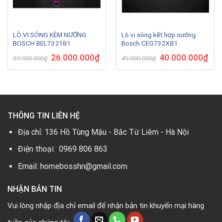
LÒ VI SÓNG KÈM NƯỚNG
Lò vi sóng kết hợp nướng
BOSCH BEL7321B1
Bosch CEG732XB1
Giá
26.000.000
₫
Giá
Giá
40.000.000
₫
Giá
39.900.000
₫
49.000.000
₫
gốc
hiện
gốc
hiện
là:
tại
là:
tại
39.900.000₫.
là:
49.000.000₫.
là:
26.000.000₫.
40.0
THÔNG TIN LIÊN HỆ
Địa chỉ: 136 Hồ Tùng Mậu - Bắc Từ Liêm - Hà Nội
Điện thoại: 0969 806 863
Email: homebosshn@gmail.com
NHẬN BẢN TIN
Vui lòng nhập địa chỉ email để nhận bản tin khuyến mại hàng