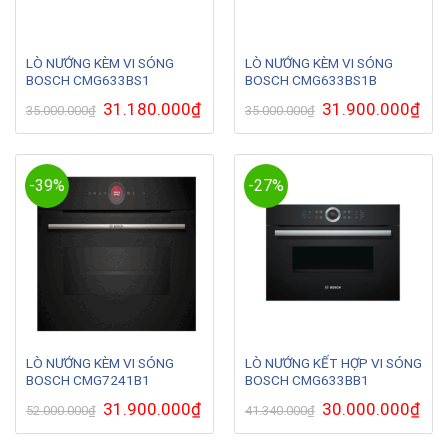
LÒ NƯỚNG KÈM VI SÓNG
LÒ NƯỚNG KÈM VI SÓNG
BOSCH CMG633BS1
BOSCH CMG633BS1B
Giá
31.180.000
₫
Giá
Giá
31.900.000
₫
Giá
35.000.000
₫
35.000.000
₫
gốc
hiện
gốc
hiện
là:
tại
là:
tại
35.000.000₫.
là:
35.000.000₫.
là:
31.180.000₫.
31.9
-39%
-27%
LÒ NƯỚNG KÈM VI SÓNG
LÒ NƯỚNG KẾT HỢP VI SÓNG
BOSCH CMG7241B1
BOSCH CMG633BB1
Giá
31.900.000
₫
Giá
Giá
30.000.000
₫
Giá
52.000.000
₫
41.340.000
₫
gốc
hiện
gốc
hiện
là:
tại
là:
tại
52.000.000₫.
là:
41.340.000₫.
là: