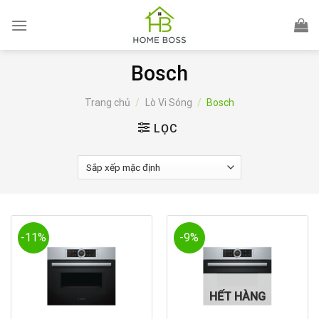
Skip
to
content
Bosch
Trang chủ
/
Lò Vi Sóng
/
Bosch
LỌC
-11%
-9%
HẾT HÀNG