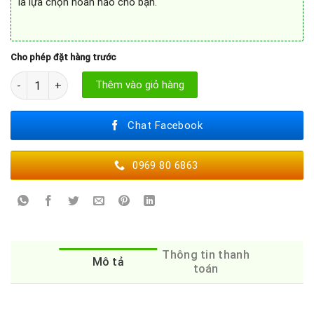
là lựa chọn hoàn hảo cho bạn.
Cho phép đặt hàng trước
LÒ NƯỚNG KÈM VI SÓNG BOSCH CMG633BS1 số lượng
Thêm vào giỏ hàng
Chat Facebook
0969 80 6863
Thông tin thanh
Mô tả
toán