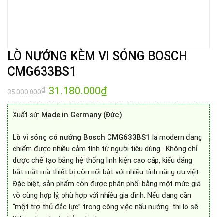
LÒ NƯỚNG KÈM VI SÓNG BOSCH
CMG633BS1
Giá
31.180.000
₫
Giá
₫
35.000.000
gốc
hiện
là:
tại
35.000.000₫.
là:
Xuất sứ:
Made in Germany (Đức)
31.180.000₫.
Lò vi sóng có nướng Bosch CMG633BS1
là modern đang
chiếm được nhiều cảm tình từ người tiêu dùng . Không chỉ
được chế tạo bằng hệ thống linh kiện cao cấp, kiểu dáng
bắt mắt mà thiết bị còn nổi bật với nhiều tính năng ưu việt.
Đặc biệt, sản phẩm còn được phân phối bằng một mức giá
vô cùng hợp lý, phù hợp với nhiều gia đình. Nếu đang cần
“một trợ thủ đắc lực” trong công việc nấu nướng thi lò sẽ