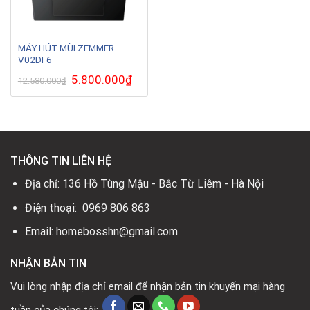
MÁY HÚT MÙI ZEMMER
V02DF6
Giá
5.800.000
₫
Giá
12.580.000
₫
gốc
hiện
là:
tại
12.580.000₫.
là:
5.800.000₫.
THÔNG TIN LIÊN HỆ
Địa chỉ: 136 Hồ Tùng Mậu - Bắc Từ Liêm - Hà Nội
Điện thoại: 0969 806 863
Email: homebosshn@gmail.com
NHẬN BẢN TIN
Vui lòng nhập địa chỉ email để nhận bản tin khuyến mại hàng