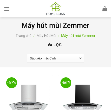
Skip
to
content
Máy hút mùi Zemmer
Trang chủ
/
Máy Hút Mùi
/
Máy hút mùi Zemmer
LỌC
-67%
-66%