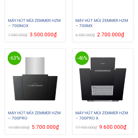
MÁY HÚT MÙI ZEMMER HZM
MÁY HÚT MÙI ZEMMER HZM
– 700INOX
– 700MX
Giá
3.500.000
₫
Giá
Giá
2.700.000
₫
Giá
7.580.000
₫
6.580.000
₫
gốc
hiện
gốc
hiện
là:
tại
là:
tại
7.580.000₫.
là:
6.580.000₫.
là:
3.500.000₫.
2.700.0
-63%
-46%
MÁY HÚT MÙI ZEMMER HZM
MÁY HÚT MÙI ZEMMER HZM
– 700PRO
– 700PRO X
Giá
5.700.000
₫
Giá
Giá
9.600.000
₫
Giá
15.580.000
₫
17.900.000
₫
gốc
hiện
gốc
hiện
là:
tại
là:
tại