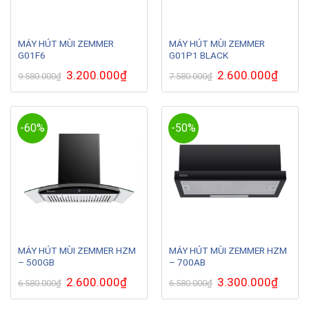
MÁY HÚT MÙI ZEMMER
MÁY HÚT MÙI ZEMMER
G01F6
G01P1 BLACK
Giá
3.200.000
₫
Giá
Giá
2.600.000
₫
Giá
9.580.000
₫
7.580.000
₫
gốc
hiện
gốc
hiện
là:
tại
là:
tại
9.580.000₫.
là:
7.580.000₫.
là:
3.200.000₫.
2.600.0
-60%
-50%
MÁY HÚT MÙI ZEMMER HZM
MÁY HÚT MÙI ZEMMER HZM
– 500GB
– 700AB
Giá
2.600.000
₫
Giá
Giá
3.300.000
₫
Giá
6.580.000
₫
6.580.000
₫
gốc
hiện
gốc
hiện
là:
tại
là:
tại
6.580.000₫.
là:
6.580.000₫.
là: