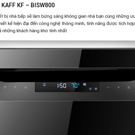
KAFF KF – BISW800
ết bị nhà bếp sẽ làm bừng sáng không gian nhà bạn cùng những ưu 
iết kế hiện đại đến công nghệ thông minh, tính năng được tích hợp
cả những khách hàng khó tính nhất.