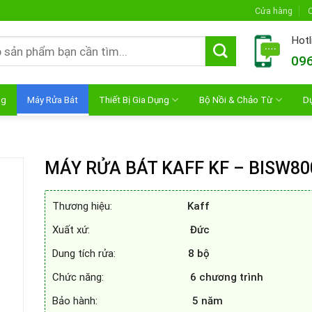
Cửa hàng
C
Hotl
096
ng
Máy Rửa Bát
Thiết Bị Gia Dụng
Bộ Nồi & Chảo Từ
D
MÁY RỬA BÁT KAFF KF – BISW80
Thương hiệu:
Kaff
Xuất xứ:
Đức
Dung tích rửa:
8 bộ
Chức năng:
6 chương trình
Bảo hành:
5 năm