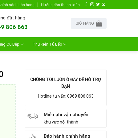
hính sách bán hàng
Hướng dẫn thanh toán
ine đặt hàng
GIỎ HÀNG
9 806 863
ụng Cụ Bếp
Phụ Kiện Tủ Bếp
0
CHÚNG TÔI LUÔN Ở ĐÂY ĐỂ HỖ TRỢ
BẠN
Hotline tư vấn: 0969 806 863
Miễn phí vận chuyển
khu vực nội thành
Bảo hành chính hãng