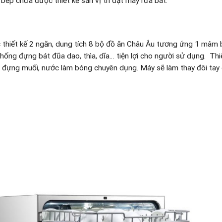
bếp chưa được thiết kế sẵn vị trí đặt máy rửa bát.
thiết kế 2 ngăn, dung tích 8 bộ đồ ăn Châu Âu tương ứng 1 mâm 
thống đựng bát đũa dao, thìa, dĩa… tiện lợi cho người sử dụng. Th
 đựng muối, nước làm bóng chuyên dụng. Máy sẽ làm thay đôi tay 