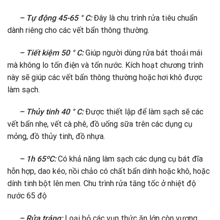
– Tự động 45-65 ° C:
Đây là chu trình rửa tiêu chuẩn
dành riêng cho các vết bẩn thông thường.
– Tiết kiệm 50 ° C:
Giúp người dùng rửa bát thoải mái
mà không lo tốn điện và tốn nước. Kích hoạt chương trình
này sẽ giúp các vết bẩn thông thường hoặc hơi khô được
làm sạch.
– Thủy tinh 40 ° C:
Được thiết lập để làm sạch sẽ các
vết bẩn nhẹ, vết cà phê, đồ uống sữa trên các dụng cụ
mỏng, đồ thủy tinh, đồ nhựa.
– 1h 65ºC:
Có khả năng làm sạch các dụng cụ bát đĩa
hỗn hợp, dao kéo, nồi chảo có chất bẩn dính hoặc khô, hoặc
dính tinh bột lên men. Chu trình rửa tăng tốc ở nhiệt độ
nước 65 độ
– Rửa tráng:
Loại bỏ các vụn thức ăn lớn còn vương