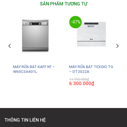
SẢN PHẨM TƯƠNG TỰ
-47%
MÁY RỬA BÁT KAFF KF –
MÁY RỬA BÁT TEXGIO TG
W60C3A401L
– DT2022A
11.990.000
₫
Giá
6.300.000
₫
Giá
gốc
hiện
là:
tại
11.990.000₫.
là:
0₫.
6.300.000₫.
THÔNG TIN LIÊN HỆ