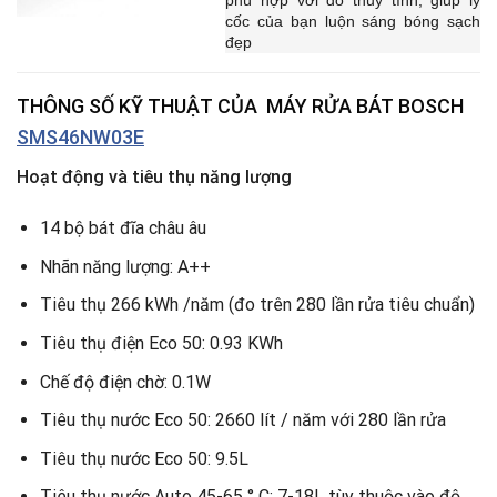
phù hợp với đồ thủy tính, giúp ly
cốc của bạn luộn sáng bóng sạch
đẹp
THÔNG SỐ KỸ THUẬT CỦA
MÁY RỬA BÁT BOSCH
SMS46NW03E
Hoạt động và tiêu thụ năng lượng
14 bộ bát đĩa châu âu
Nhãn năng lượng: A++
Tiêu thụ 266 kWh /năm (đo trên 280 lần rửa tiêu chuẩn)
Tiêu thụ điện Eco 50: 0.93 KWh
Chế độ điện chờ: 0.1W
Tiêu thụ nước Eco 50: 2660 lít / năm với 280 lần rửa
Tiêu thụ nước Eco 50: 9.5L
Tiêu thụ nước Auto 45-65 ° C: 7-18L tùy thuộc vào độ