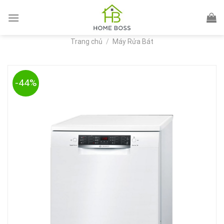
Skip
to
content
Trang chủ
/
Máy Rửa Bát
-44%