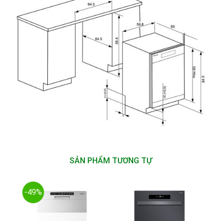
SẢN PHẨM TƯƠNG TỰ
-49%