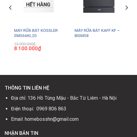
HẾT HÀNG
MÁY RỬA BÁT KOSSLER
MÁY RỬA BÁT KAFF KF –
SMS66KL20
BISMS8
15.900.000
₫
Giá
8.100.000
₫
Giá
gốc
hiện
là:
tại
15.900.000₫.
là:
0₫.
8.100.000₫.
THÔNG TIN LIÊN HỆ
Địa chỉ: 136 Hồ Tùng Mậu - Bắc Từ Liêm - Hà Nội
Điện thoại: 0969 806 863
Email: homebosshn@gmail.com
NHẬN BẢN TIN