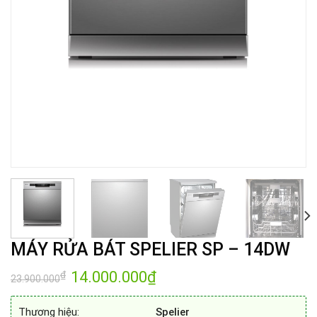
MÁY RỬA BÁT SPELIER SP – 14DW
Giá
14.000.000
₫
Giá
₫
23.900.000
gốc
hiện
là:
tại
23.900.000₫.
là:
Thương hiệu:
Spelier
14.000.000₫.