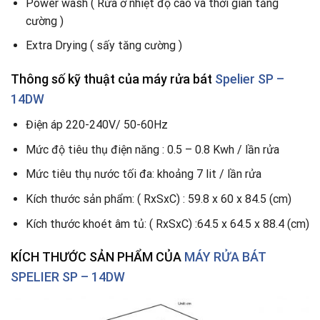
Power wash ( Rửa ở nhiệt độ cao và thời gian tăng
cường )
Extra Drying ( sấy tăng cường )
Thông số kỹ thuật
của máy rửa bát
Spelier SP –
14DW
Điện áp 220-240V/ 50-60Hz
Mức độ tiêu thụ điện năng : 0.5 – 0.8 Kwh / lần rửa
Mức tiêu thụ nước tối đa: khoảng 7 lit / lần rửa
Kích thước sản phẩm: ( RxSxC) : 59.8 x 60 x 84.5 (cm)
Kích thước khoét âm tủ: ( RxSxC) :64.5 x 64.5 x 88.4 (cm)
KÍCH THƯỚC SẢN PHẨM CỦA
MÁY RỬA BÁT
SPELIER
SP – 14DW