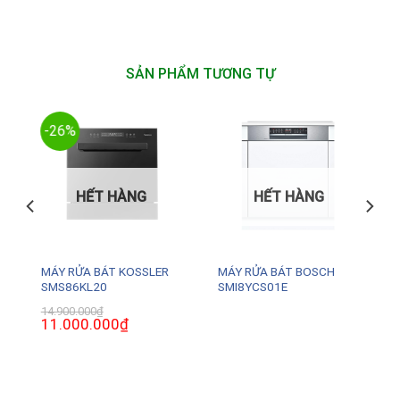
SẢN PHẨM TƯƠNG TỰ
-26%
HẾT HÀNG
HẾT HÀNG
MÁY RỬA BÁT KOSSLER
MÁY RỬA BÁT BOSCH
SMS86KL20
SMI8YCS01E
14.900.000
₫
Giá
11.000.000
₫
Giá
gốc
hiện
là:
tại
14.900.000₫.
là:
11.000.000₫.