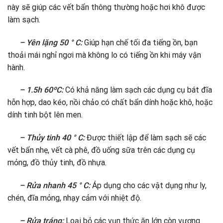
này sẽ giúp các vết bẩn thông thường hoặc hơi khô được
làm sạch.
– Yên lặng 50 ° C:
Giúp hạn chế tối đa tiếng ồn, bạn
thoải mái nghỉ ngơi mà không lo có tiếng ồn khi máy vận
hành.
– 1.5h 60ºC:
Có khả năng làm sạch các dụng cụ bát đĩa
hỗn hợp, dao kéo, nồi chảo có chất bẩn dính hoặc khô, hoặc
dính tinh bột lên men.
– Thủy tinh 40 ° C:
Được thiết lập để làm sạch sẽ các
vết bẩn nhẹ, vết cà phê, đồ uống sữa trên các dụng cụ
mỏng, đồ thủy tinh, đồ nhựa.
– Rửa nhanh 45 ° C:
Áp dụng cho các vật dụng như ly,
chén, đĩa mỏng, nhạy cảm với nhiệt độ.
– Rửa tráng:
Loại bỏ các vụn thức ăn lớn còn vương