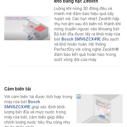
khô bằng hạt Zeolith
Luồng khí nóng 3D đồng đều và
manh mẽ đảm bảo hiệu quả sấy
tuyệt vời. Các hạt nhiệt Zeolith hấp
thụ hơi ẩm sau đó biến nó thành khí
nóng truyền ngược vào khoang bát
.
Bộ bát đĩa được lấy ra khỏi máy rửa
bát
Bosch SMV6ZCX49E
đều sạch
và khô hoàn toàn. Hệ thống
PerfectDry với công nghệ Zeolith®
đảm bảo kết quả hoàn hảo trong
suốt vòng đời của máy.
Cảm biến tải
Với cảm biến tải được tích hợp trong
máy rửa bát
Bosch
SMV6ZCX49E
giúp xác định khối
lượng bát đĩa và mực nước trong
máy rửa bát, cảm biến giúp điều
chỉnh lượng nước tiêu thụ cũng như