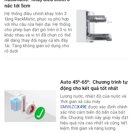
nấc tới 5cm
Hệ thống điều chỉnh khay trên 3
tầng RackMatic, phục vụ phù hợp
với nhu cầu rửa hiện đại. Hệ thống
cho phép bạn đặt giỏ trên ở 3 vị trí
khác nhau và vị trí đã chọn có thể
dễ dàng thay đổi ngay cả khi đầy
tải. Tăng không gian sử dụng cho
rổ dưới
Auto 45º-65º: Chương trình tự
động cho kết quả tốt nhất
Lượng nước, nhiệt độ của nước và
thời gian xả cảu máy
SMV6ZC
X
4
9E
được xác định chính
xác nhờ cảm biến độ bẩn của bát
đĩa
.
Chương trình này giúp máy đặt
hiệu quả rửa cao nhất và cũng tiết
kiệm thời gian và năng lượng