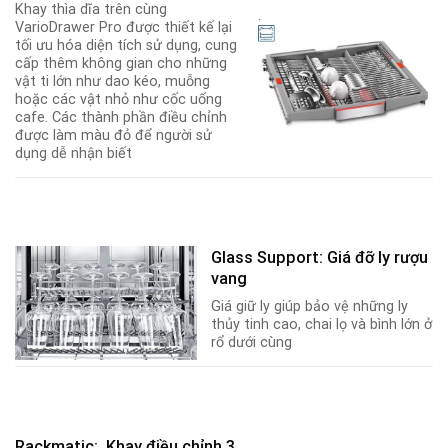
Khay thìa dĩa trên cùng
.
VarioDrawer Pro được thiết kế lại
tối ưu hóa diện tích sử dụng, cung
cấp thêm không gian cho những
vật ti lớn như dao kéo, muỗng
hoặc các vật nhỏ như cốc uống
cafe. Các thành phần điều chỉnh
được làm màu đỏ để người sử
dụng dễ nhận biết
Glass Support: Giá đỡ ly rượu
vang
Giá giữ ly giúp bảo vệ những ly
thủy tinh cao, chai lọ và bình lớn ở
rổ dưới cùng
Rackmatic: Khay điều chỉnh 3