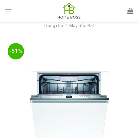
Skip
to
content
Trang chủ
/
Máy Rửa Bát
-51%