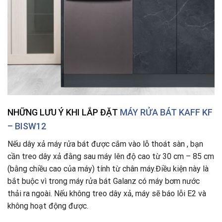
NHỮNG LƯU Ý KHI LẮP ĐẶT
MÁY RỬA BÁT KAFF KF
– BISW12
Nếu dây xả máy rửa bát được cắm vào lỗ thoát sàn , bạn
cần treo dây xả đằng sau máy lên độ cao từ 30 cm – 85 cm
(bằng chiều cao của máy) tính từ chân máy.Điều kiện này là
bắt buộc vì trong máy rửa bát Galanz có máy bơm nước
thải ra ngoài. Nếu không treo dây xả, máy sẽ báo lỗi E2 và
không hoạt động được.