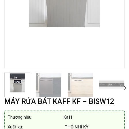
MÁY RỬA BÁT KAFF KF – BISW12
Thương hiệu:
Kaff
Xuất xứ:
THỔ NHĨ KỲ