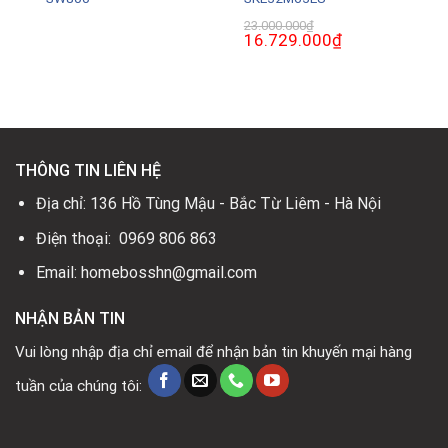
23.000.000
₫
Giá
16.729.000
₫
Giá
gốc
hiện
là:
tại
23.000.000₫.
là:
.
16.729.000₫.
THÔNG TIN LIÊN HỆ
Địa chỉ: 136 Hồ Tùng Mậu - Bắc Từ Liêm - Hà Nội
Điện thoại: 0969 806 863
Email: homebosshn@gmail.com
NHẬN BẢN TIN
Vui lòng nhập địa chỉ email để nhận bản tin khuyến mại hàng
tuần của chúng tôi: