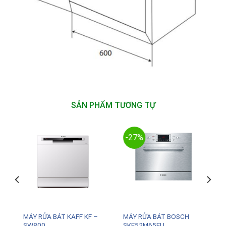
SẢN PHẨM TƯƠNG TỰ
-27%
MÁY RỬA BÁT KAFF KF –
MÁY RỬA BÁT BOSCH
SW800
SKE52M65EU