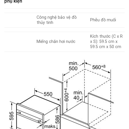
phụ kiện
Công nghệ bảo vệ đồ
Phễu đồ muối
thủy tinh
Kích thước (C x R
Miếng chắn hơi nước
x S): 59.5 cm x
59.5 cm x 50 cm