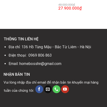
48.000.000
₫
Giá
27.900.000
₫
Giá
gốc
hiện
là:
tại
48.000.000₫.
là:
0₫.
27.900.000₫.
THÔNG TIN LIÊN HỆ
Địa chỉ: 136 Hồ Tùng Mậu - Bắc Từ Liêm - Hà Nội
Điện thoại: 0969 806 863
Email: homebosshn@gmail.com
NHẬN BẢN TIN
Vui lòng nhập địa chỉ email để nhận bản tin khuyến mại hàng
tuần của chúng tôi: