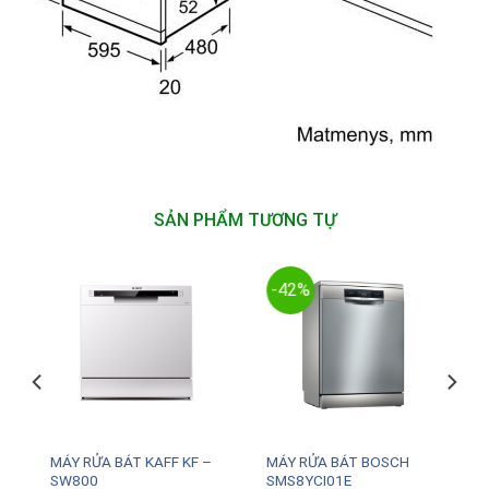
SẢN PHẨM TƯƠNG TỰ
-42%
MÁY RỬA BÁT KAFF KF –
MÁY RỬA BÁT BOSCH
SW800
SMS8YCI01E