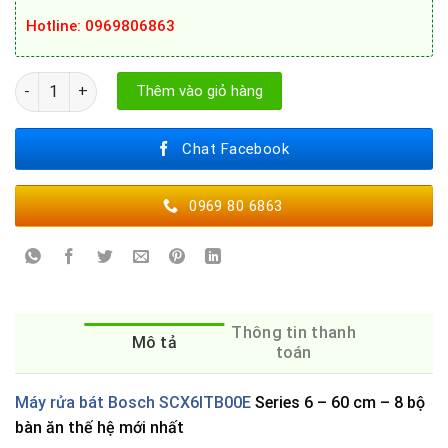
Hotline
: 0969806863
MÁY RỬA BÁT BOSCH SCX6ITB00E số lượng
Thêm vào giỏ hàng
Chat Facebook
0969 80 6863
Thông tin thanh
Mô tả
toán
Máy rửa bát Bosch SCX6ITB00E
Series 6 – 60 cm – 8 bộ
bàn ăn thế hệ mới nhất