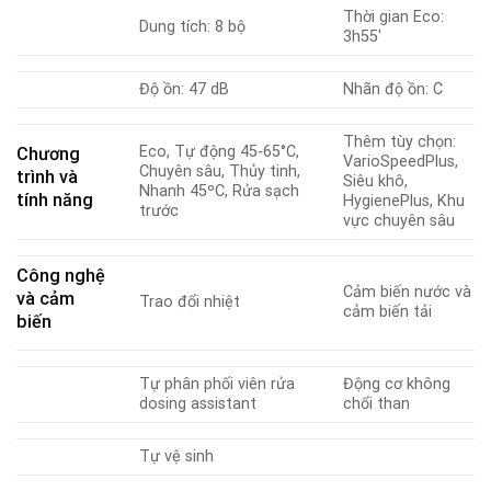
Thời gian Eco:
Dung tích: 8 bộ
3h55′
Độ ồn: 47 dB
Nhãn độ ồn: C
Thêm tùy chọn:
Eco, Tự động 45-65°C,
Chương
VarioSpeedPlus,
Chuyên sâu, Thủy tinh,
trình và
Siêu khô,
Nhanh 45ºC, Rửa sạch
tính năng
HygienePlus, Khu
trước
vực chuyên sâu
Công nghệ
Cảm biến nước và
và cảm
Trao đổi nhiệt
cảm biến tải
biến
Tự phân phối viên rửa
Động cơ không
dosing assistant
chổi than
Tự vệ sinh