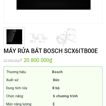
MÁY RỬA BÁT BOSCH SCX6ITB00E
Giá
20.800.000
₫
Giá
₫
32.900.000
gốc
hiện
là:
tại
32.900.000₫.
là:
Thương hiệu:
Bosch
20.800.000₫.
Xuất xứ:
Đức
Dung tích rửa:
8 bộ
Chức năng:
6 chương trình
Mức năng lượng:
E