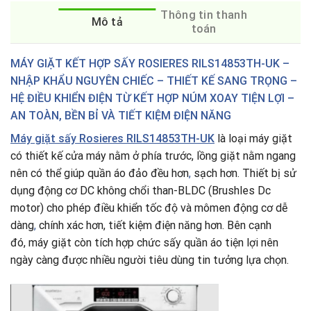
Thông tin thanh
Mô tả
toán
MÁY GIẶT KẾT HỢP SẤY ROSIERES RILS14853TH-UK –
NHẬP KHẨU NGUYÊN CHIẾC – THIẾT KẾ SANG TRỌNG –
HỆ ĐIỀU KHIỂN ĐIỆN TỪ KẾT HỢP NÚM XOAY TIỆN LỢI –
AN TOÀN, BỀN BỈ VÀ TIẾT KIỆM ĐIỆN NĂNG
Máy giặt sấy Rosieres RILS14853TH-UK
là loại máy giặt
có thiết kế cửa máy nằm ở phía trước, lồng giặt nằm ngang
nên có thể giúp quần áo đảo đều hơn
,
sạch hơn. Thiết bị sử
dụng động cơ DC không chổi than-BLDC (Brushles Dc
motor) cho phép điều khiển tốc độ và mômen động cơ dễ
dàng
,
chính xác hơn, tiết kiệm điện năng hơn. Bên cạnh
đó, máy giặt còn tích hợp chức sấy quần áo tiện lợi nên
ngày càng được nhiều người tiêu dùng tin tưởng lựa chọn.