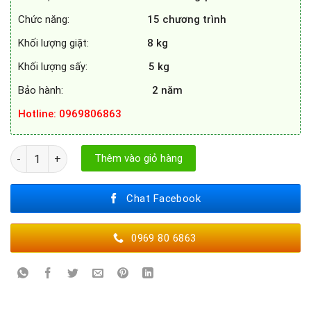
Chức năng:
15 chương trình
Khối lượng giặt:
8 kg
Khối lượng sấy:
5 kg
Bảo hành:
2
năm
Hotline: 0969806863
MÁY GIẶT SẤY ROSIERES RILS14853TH-UK số lượng
Thêm vào giỏ hàng
Chat Facebook
0969 80 6863