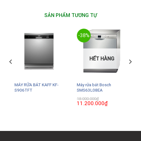
SẢN PHẨM TƯƠNG TỰ
-38%
HẾT HÀNG
MÁY RỬA BÁT KAFF KF-
Máy rửa bát Bosch
S906TFT
SMS63L08EA
18.000.000
₫
Giá
11.200.000
₫
Giá
gốc
hiện
là:
tại
18.000.000₫.
là:
.
11.200.000₫.