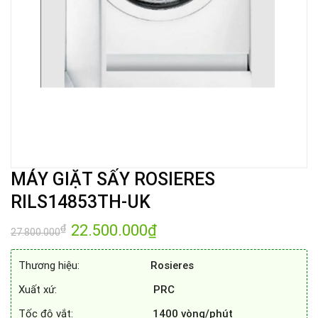
MÁY GIẶT SẤY ROSIERES
RILS14853TH-UK
Giá
22.500.000
₫
Giá
₫
27.800.000
gốc
hiện
là:
tại
27.800.000₫.
là:
Thương hiệu:
Rosieres
22.500.000₫.
Xuất xứ:
PRC
Tốc độ vắt:
1400
vòng/phút