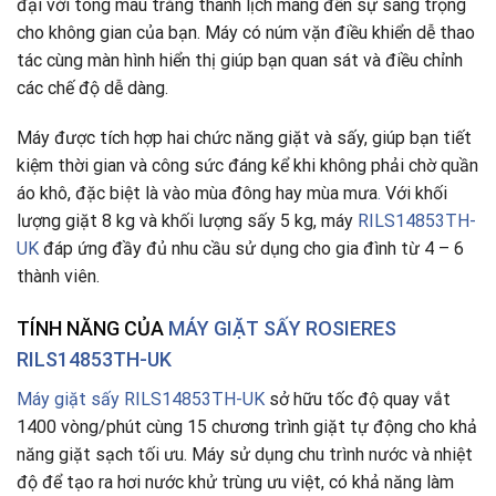
đại với tông màu trắng thanh lịch mang đến sự sang trọng
cho không gian của bạn. Máy có núm vặn điều khiển dễ thao
tác cùng màn hình hiển thị giúp bạn quan sát và điều chỉnh
các chế độ dễ dàng.
Máy được tích hợp hai chức năng giặt và sấy, giúp bạn tiết
kiệm thời gian và công sức đáng kể khi không phải chờ quần
áo khô, đặc biệt là vào mùa đông hay mùa mưa
.
Với khối
lượng giặt 8 kg và khối lượng sấy 5 kg, máy
RILS14853TH-
UK
đáp ứng đầy đủ nhu cầu sử dụng cho gia đình từ 4 – 6
thành viên.
TÍNH NĂNG CỦA
MÁY GIẶT SẤY ROSIERES
RILS14853TH-UK
Máy giặt sấy RILS14853TH-UK
sở hữu tốc độ quay vắt
1400 vòng/phút cùng 15 chương trình giặt tự động cho khả
năng giặt sạch tối ưu. Máy sử dụng chu trình nước và nhiệt
độ để tạo ra hơi nước khử trùng ưu việt, có khả năng làm