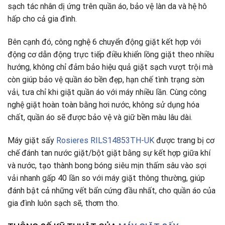
sạch tác nhân dị ứng trên quần áo, bảo vệ làn da và hệ hô
hấp cho cả gia đình.
Bên cạnh đó, công nghệ 6 chuyển động giặt kết hợp với
động cơ dẫn động trực tiếp điều khiển lồng giặt theo nhiều
hướng
,
không chỉ đảm bảo hiệu quả giặt sạch vượt trội mà
còn giúp bảo vệ quần áo bền đẹp, hạn chế tình trạng sờn
vải, tưa chỉ khi giặt quần áo với máy nhiều lần
.
Cùng công
nghệ giặt hoàn toàn bằng hơi nước, không sử dụng hóa
chất, quần áo sẽ được bảo vệ và giữ bền màu lâu dài.
Máy giặt sấy
Rosieres RILS14853TH-UK
được trang bị cơ
chế đánh tan nước giặt/bột giặt bằng sự kết hợp giữa khí
và nước, tạo thành bong bóng siêu mịn thấm sâu vào sợi
vải nhanh gấp 40 lần so với máy giặt thông thường, giúp
đánh bật cả những vết bẩn cứng đầu nhất, cho quần áo của
gia đình luôn sạch sẽ, thơm tho.