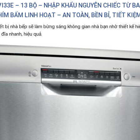
33E – 13 BỘ – NHẬP KHẨU NGUYÊN CHIẾC TỪ BA
ÍM BẤM LINH HOẠT – AN TOÀN, BỀN BỈ, TIẾT KIỆ
ết bị nhà bếp sẽ làm bừng sáng không gian nhà bạn nhờ thiết kế hi
 đĩa nhanh, hiệu quả.