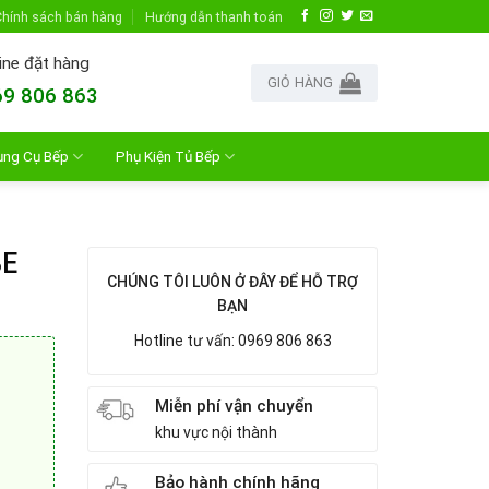
hính sách bán hàng
Hướng dẫn thanh toán
ine đặt hàng
GIỎ HÀNG
9 806 863
ụng Cụ Bếp
Phụ Kiện Tủ Bếp
3E
CHÚNG TÔI LUÔN Ở ĐÂY ĐỂ HỖ TRỢ
BẠN
Hotline tư vấn: 0969 806 863
Miễn phí vận chuyển
khu vực nội thành
Bảo hành chính hãng