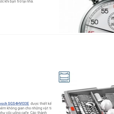
c khi bạn trở lại nhà.
osch SGS4HVI33E
được thiết kế
 thêm không gian cho những vật ti
như cốc uống cafe. Các thành