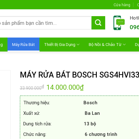
Cửa hàng
C
Hotl
096
ng
Máy Rửa Bát
Thiết Bị Gia Dụng
Bộ Nồi & Chảo Từ
D
MÁY RỬA BÁT BOSCH SGS4HVI3
Giá
14.000.000
₫
Giá
₫
33.900.000
gốc
hiện
là:
tại
33.900.000₫.
là:
Thương hiệu:
Bosch
14.000.000₫.
Xuất xứ:
Ba Lan
Dung tích rửa:
13 bộ
Chức năng:
6 chương trình