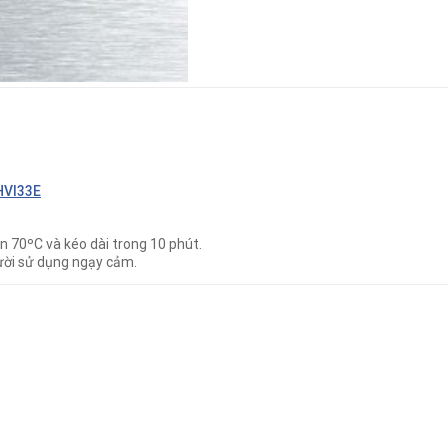
HVI33E
ên 70ºC và kéo dài trong 10 phút.
ười sử dụng ngạy cảm.