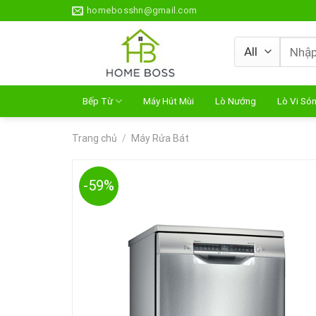
Skip
homebosshn@gmail.com
to
content
Tìm
kiếm:
Bếp Từ
Máy Hút Mùi
Lò Nướng
Lò Vi Só
Trang chủ
/
Máy Rửa Bát
-59%