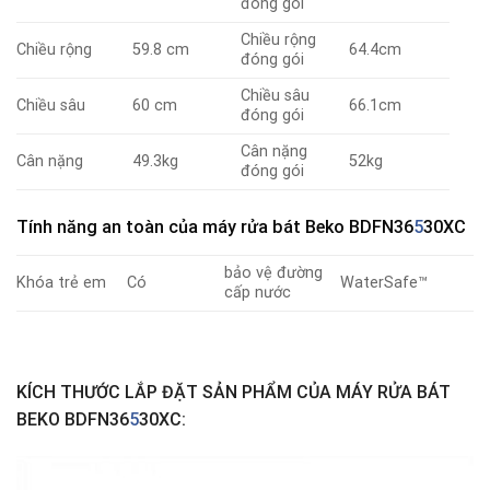
đóng gói
Chiều rộng
Chiều rộng
59.8 cm
64.4cm
đóng gói
Chiều sâu
Chiều sâu
60 cm
66.1cm
đóng gói
Cân nặng
Cân nặng
49.3kg
52kg
đóng gói
Tính năng an toàn
của máy rửa bát Beko
BDFN36
5
30XC
bảo vệ đường
Khóa trẻ em
Có
WaterSafe™
cấp nước
KÍCH THƯỚC LẮP ĐẶT SẢN PHẨM CỦA MÁY RỬA BÁT
BEKO BDFN36
5
30XC: