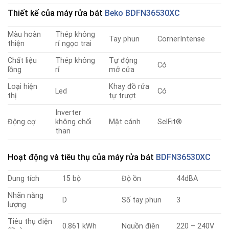
Thiết kế
của máy rửa bát
Beko
BDFN36530XC
Màu hoàn
Thép không
Tay phun
CornerIntense
thiện
rỉ ngọc trai
Chất liệu
Thép không
Tự động
Có
lồng
rỉ
mở cửa
Loại hiện
Khay đồ rửa
Led
Có
thị
tự trượt
Inverter
Động cợ
không chổi
Mặt cánh
SelFit®
than
Hoạt động và tiêu thụ
của máy rửa bát
BDFN36530XC
Dung tích
15 bộ
Độ ồn
44dBA
Nhãn năng
D
Số tay phun
3
lượng
Tiêu thụ điện
0.861 kWh
Nguồn điện
220 – 240V