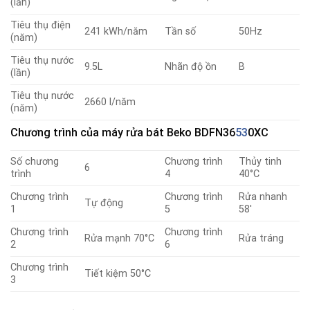
(lần)
Tiêu thụ điện
241 kWh/năm
Tần số
50Hz
(năm)
Tiêu thụ nước
9.5L
Nhãn độ ồn
B
(lần)
Tiêu thụ nước
2660 l/năm
(năm)
Chương trình
của máy rửa bát Beko
BDFN36
53
0XC
Số chương
Chương trình
Thủy tinh
6
trình
4
40°C
Chương trình
Chương trình
Rửa nhanh
Tự động
1
5
58′
Chương trình
Chương trình
Rửa mạnh 70°C
Rửa tráng
2
6
Chương trình
Tiết kiệm 50°C
3