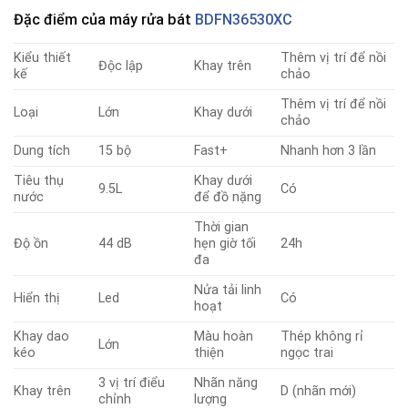
Đặc điểm
của máy rửa bát
BDFN36530XC
Kiểu thiết
Thêm vị trí để nồi
Độc lập
Khay trên
kế
chảo
Thêm vị trí để nồi
Loại
Lớn
Khay dưới
chảo
Dung tích
15 bộ
Fast+
Nhanh hơn 3 lần
Tiêu thụ
Khay dưới
9.5L
Có
nước
để đồ nặng
Thời gian
Độ ồn
44 dB
hẹn giờ tối
24h
đa
Nửa tải linh
Hiển thị
Led
Có
hoạt
Khay dao
Màu hoàn
Thép không rỉ
Lớn
kéo
thiện
ngọc trai
3 vị trí điểu
Nhãn năng
Khay trên
D (nhãn mới)
chỉnh
lượng