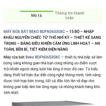
Thông tin thanh
Mô tả
toán
MÁY RỬA BÁT BEKO BDFN36530XC
– 15 BỘ – NHẬP
KHẨU NGUYÊN CHIẾC TỪ THỔ NHĨ KỲ – THIẾT KẾ SANG
TRỌNG – BẢNG ĐIỀU KHIỂN CẢM ỨNG LINH HOẠT – AN
TOÀN, BỀN BỈ, TIẾT KIỆM ĐIỆN NĂNG
Máy rửa bát
Beko BDFN36530XC
– thiết bị nhà bếp sẽ làm
bừng sáng không gian nhà bạn cùng những ưu điểm vượt
trội khiến người dùng luôn hài lòng ở mức độ cao. Từ kiểu
dáng thiết kế hiện đại đến công nghệ thông minh, tính năng
được tích hợp bên trong, tất cả đều tôn lên vẽ đẹp cho
không gian bếp làm hài lòng ngay cả những khách hàng khó
tính nhất.