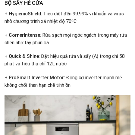
BỘ SẤY HÉ CỬA
+
HygienicShield
: Tiêu diệt đến 99.99% vi khuẩn và virus
nhờ chương trình xả nhiệt độ 70ºC
+
CornerIntense
: Rửa sạch mọi ngóc ngách trong máy rửa
chén nhờ tay phun ba
+
Quick & Shine
: Đặt hiệu quả rửa và sấy (A) trong chỉ 58
phút và tiêu thụ chỉ 12L nước
+
ProSmart Inverter Motor:
Động cơ inverter mạnh mẽ
không chổi than hạn chế tính ồn