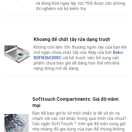
và dùng bữa ngay lập tức.*Đã được các phòng
thí nghiệm nội bộ kiểm tra.
Khoang để chất tẩy rửa dạng trượt
Không còn làm tổn thương ngón tay của bạn khi
mở ngăn chứa chất tẩy rửa. Máy rửa bát
Beko
BDFN36530XC
với bể trượt, việc bổ sung sản
phẩm chưa bao giờ dễ dàng hơn thế nhờ khả
năng đóng mở dễ dàng.
Softtouch Compartments: Giá đỡ mềm
mại
Bạn đã bao giờ bị vỡ một chiếc ly dễ vỡ do va
chạm với các vật khác trong quá trình rửa chưa?
Các ngăn SoftTouch ™ trên giá đỡ trên cùng giữ
nhẹ nhàng đồ gia dụng của bạn để chúng không