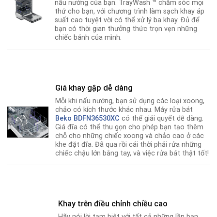
nấu nướng của bạn. TrayWash ™ chăm sóc mọi
thứ cho bạn, với chương trình làm sạch khay áp
suất cao tuyệt vời có thể xử lý ba khay. Đủ để
bạn có thời gian thưởng thức trọn vẹn những
chiếc bánh của mình.
Giá khay gập dễ dàng
Mỗi khi nấu nướng, bạn sử dụng các loại xoong,
chảo có kích thước khác nhau. Máy rửa bát
Beko BDFN36530XC
có thể giải quyết dễ dàng.
Giá đĩa có thể thu gọn cho phép bạn tạo thêm
chỗ cho những chiếc xoong và chảo cao ở các
khe đặt đĩa. Đã qua rồi cái thời phải rửa những
chiếc chậu lớn bằng tay, và việc rửa bát thật tốt!
Khay trên điều chỉnh chiều cao
Hãy nói lời tạm biệt với tất cả những lần bạn