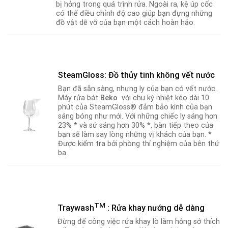
bị hỏng trong quá trình rửa. Ngoài ra, kệ úp cốc
có thể điều chỉnh độ cao giúp bạn đựng những
đồ vật dễ vỡ của bạn một cách hoàn hảo.
SteamGloss: Đồ thủy tinh không vết nước
Bạn đã sẵn sàng, nhưng ly của bạn có vết nước.
Máy rửa bát
Beko
với chu kỳ nhiệt kéo dài 10
phút của SteamGloss® đảm bảo kính của bạn
sáng bóng như mới. Với những chiếc ly sáng hơn
23% * và sứ sáng hơn 30% *, bàn tiếp theo của
bạn sẽ làm say lòng những vị khách của bạn. *
Được kiểm tra bởi phòng thí nghiệm của bên thứ
ba
TM
Traywash
: Rửa khay nướng dễ dàng
Đừng để công việc rửa khay lò làm hỏng sở thích