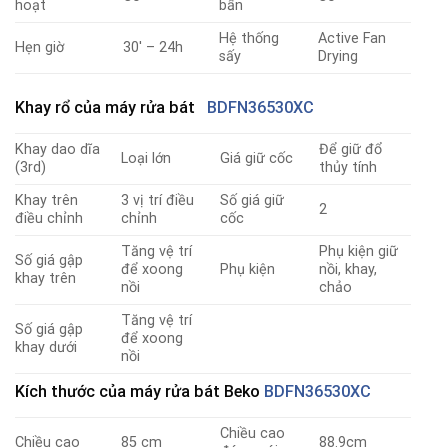
hoạt
bẩn
Hệ thống
Active Fan
Hẹn giờ
30′ – 24h
sấy
Drying
Khay rổ
của máy rửa bát
BDFN36530XC
Khay dao dĩa
Để giữ đổ
Loại lớn
Giá giữ cốc
(3rd)
thủy tính
Khay trên
3 vị trí điều
Số giá giữ
2
điều chỉnh
chỉnh
cốc
Tăng vệ trí
Phụ kiện giữ
Số giá gập
để xoong
Phụ kiện
nồi, khay,
khay trên
nồi
chảo
Tăng vệ trí
Số giá gập
để xoong
khay dưới
nồi
Kích thước
của máy rửa bát Beko
BDFN36530XC
Chiều cao
Chiều cao
85 cm
88.9cm