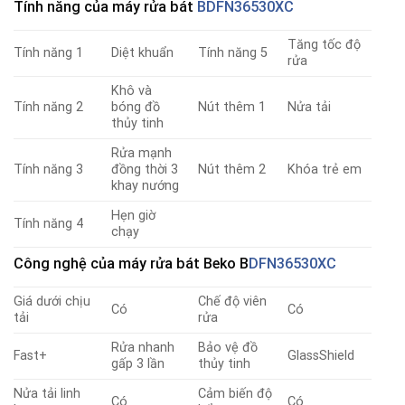
Tính năng
của máy rửa bát
BDFN36530XC
Tăng tốc độ
Tính năng 1
Diệt khuẩn
Tính năng 5
rửa
Khô và
Tính năng 2
bóng đồ
Nút thêm 1
Nửa tải
thủy tinh
Rửa mạnh
Tính năng 3
đồng thời 3
Nút thêm 2
Khóa trẻ em
khay nướng
Hẹn giờ
Tính năng 4
chạy
Công nghệ
của máy rửa bát Beko
B
DFN36530XC
Giá dưới chịu
Chế độ viên
Có
Có
tải
rửa
Rửa nhanh
Bảo vệ đồ
Fast+
GlassShield
gấp 3 lần
thủy tinh
Nửa tải linh
Cảm biến độ
Có
Có