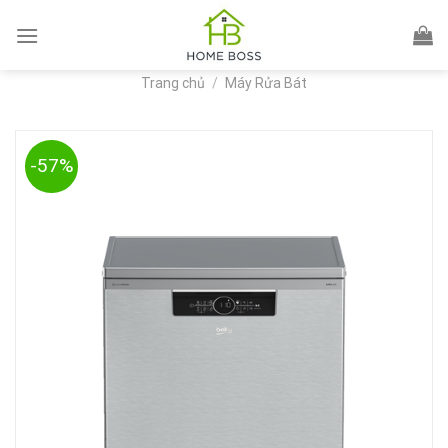
Skip
to
content
Trang chủ
/
Máy Rửa Bát
-57%