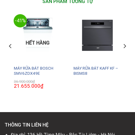
SẢN PHẨM TƯƠNG TỰ
-41%
HẾT HÀNG
MÁY RỬA BÁT BOSCH
MÁY RỬA BÁT KAFF KF –
SMV6ZDX49E
BISMS8
36.900.000
₫
Giá
21.655.000
₫
Giá
gốc
hiện
là:
tại
36.900.000₫.
là:
0₫.
21.655.000₫.
THÔNG TIN LIÊN HỆ
Địa chỉ: 136 Hồ Tùng Mậu - Bắc Từ Liêm - Hà Nội