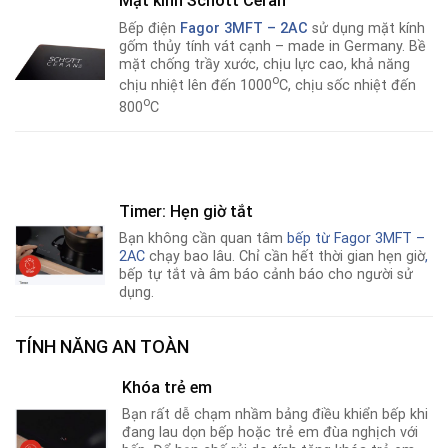
Mặt kính Schott Ceran
Bếp điện
Fagor 3MFT – 2AC
sử dụng mặt kính
gốm thủy tính vát cạnh – made in Germany. Bề
mặt chống trầy xước, chịu lực cao, khả năng
o
chịu nhiệt lên đến 1000
C, chịu sốc nhiệt đến
o
800
C
Timer: Hẹn giờ tắt
Bạn không cần quan tâm
bếp từ
Fagor 3MFT –
2AC
chạy bao lâu. Chỉ cần hết thời gian hẹn giờ
,
bếp tự tắt và âm báo cảnh báo cho người sử
dụng.
TÍNH NĂNG AN TOÀN
Khóa trẻ em
Bạn rất dễ chạm nhầm bảng điều khiển bếp khi
đang lau dọn bếp hoặc trẻ em đùa nghịch với