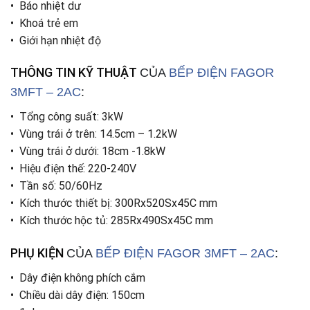
• Báo nhiệt dư
• Khoá trẻ em
• Giới hạn nhiệt độ
THÔNG TIN KỸ THUẬT
CỦA
BẾP ĐIỆN
FAGOR
3MFT – 2AC
:
• Tổng công suất: 3kW
• Vùng trái ở trên: 14.5cm – 1.2kW
• Vùng trái ở dưới: 18cm -1.8kW
• Hiệu điện thế: 220-240V
• Tần số: 50/60Hz
• Kích thước thiết bị: 300Rx520Sx45C mm
• Kích thước hộc tủ: 285Rx490Sx45C mm
PHỤ KIỆN
CỦA
BẾP ĐIỆN
FAGOR 3MFT – 2AC
:
• Dây điện không phích cắm
• Chiều dài dây điện: 150cm