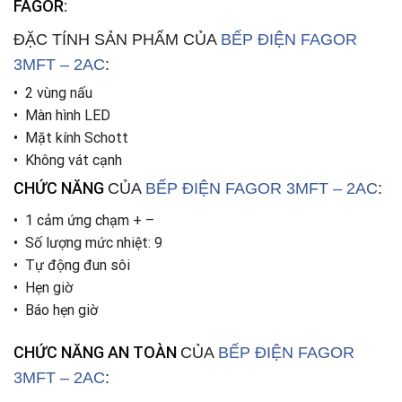
FAGOR
:
ĐẶC TÍNH SẢN PHẨM CỦA
BẾP ĐIỆN
FAGOR
3MFT – 2AC
:
• 2 vùng nấu
• Màn hình LED
• Mặt kính Schott
• Không vát cạnh
CHỨC NĂNG
CỦA
BẾP ĐIỆN
FAGOR 3MFT – 2AC
:
• 1 cảm ứng chạm + –
• Số lượng mức nhiệt: 9
• Tự động đun sôi
• Hẹn giờ
• Báo hẹn giờ
CHỨC NĂNG AN TOÀN
CỦA
BẾP ĐIỆN
FAGOR
3MFT – 2AC
: