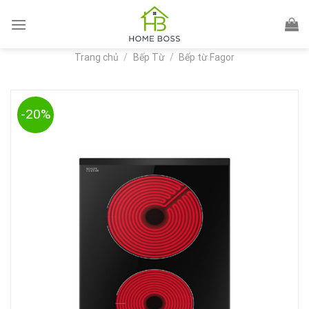
Skip
to
content
Trang chủ
/
Bếp Từ
/
Bếp từ Fagor
-20%