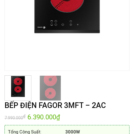
BẾP ĐIỆN FAGOR 3MFT – 2AC
Giá
6.390.000
₫
Giá
₫
7.990.000
gốc
hiện
là:
tại
7.990.000₫.
là:
Tổng Công Suất:
3000W
6.390.000₫.