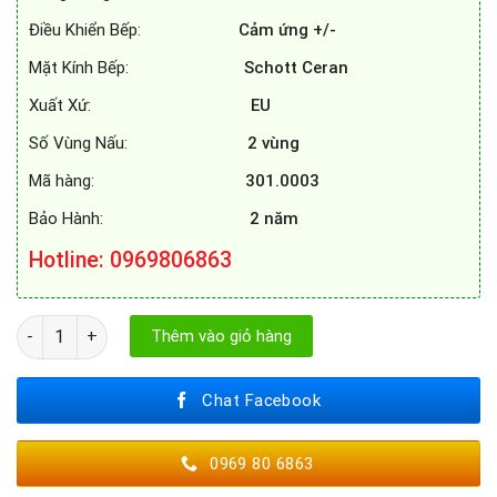
Điều Khiển Bếp:
Cảm ứng +/-
Mặt Kính Bếp:
Schott Ceran
Xuất Xứ:
EU
Số Vùng Nấu:
2 vùng
Mã hàng:
301.0003
Bảo Hành:
2 năm
Hotline: 0969806863
BẾP ĐIỆN FAGOR 3MFT - 2AC số lượng
Thêm vào giỏ hàng
Chat Facebook
0969 80 6863