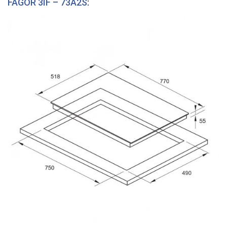
FAGOR 3IF – 73A2S
: