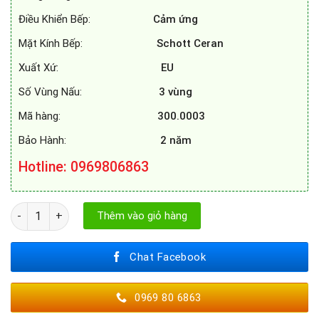
Điều Khiển Bếp:
Cảm ứng
Mặt Kính Bếp:
Schott Ceran
Xuất Xứ:
EU
Số Vùng Nấu:
3 vùng
Mã hàng:
300.0003
Bảo Hành:
2 năm
Hotline: 0969806863
BẾP TỪ FAGOR 3IF - 73A2S số lượng
Thêm vào giỏ hàng
Chat Facebook
0969 80 6863