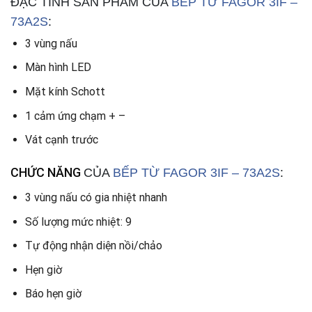
ĐẶC TÍNH SẢN PHẨM CỦA
BẾP TỪ
FAGOR 3IF –
73A2S
:
3 vùng nấu
Màn hình LED
Mặt kính Schott
1 cảm ứng chạm + –
Vát cạnh trước
CHỨC NĂNG
CỦA
BẾP TỪ
FAGOR 3IF – 73A2S
:
3 vùng nấu có gia nhiệt nhanh
Số lượng mức nhiệt: 9
Tự động nhận diện nồi/chảo
Hẹn giờ
Báo hẹn giờ