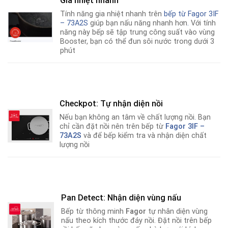
Gia nhiệt nhanh
Tính năng gia nhiệt nhanh trên
bếp từ
Fagor 3IF
– 73A2S
giúp bạn nấu năng nhanh hơn
.
Với tính
năng này bếp sẽ tập trung công suất vào vùng
Booster, bạn có thể đun sôi nước trong dưới 3
phút
Checkpot: Tự nhận diện nồi
Nếu bạn không an tâm về chất lượng nồi
.
Bạn
chỉ cần đặt nồi nên trên bếp từ
Fagor 3IF –
73A2S
và để bếp kiểm tra và nhận diện chất
lượng nồi
Pan Detect: Nhận diện vùng nấu
Bếp từ thông minh
Fagor
tự nhân diện vùng
nấu theo kích thước đáy nồi. Đặt nồi trên bếp