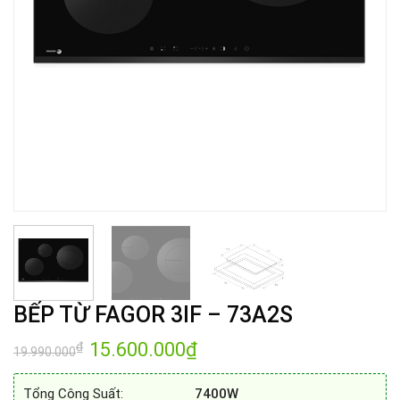
BẾP TỪ FAGOR 3IF – 73A2S
Giá
15.600.000
₫
Giá
₫
19.990.000
gốc
hiện
là:
tại
19.990.000₫.
là:
Tổng Công Suất:
7400W
15.600.000₫.