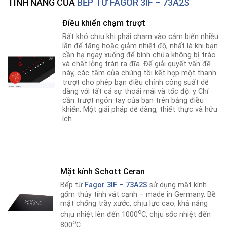
TÍNH NĂNG CỦA
BẾP TỪ FAGOR 3IF – 73A2S
Điều khiển chạm trượt
Rất khó chịu khi phải chạm vào cảm biến nhiều
lần để tăng hoặc giảm nhiệt độ, nhất là khi bạn
cần hạ ngay xuống để bình chứa không bị trào
và chất lỏng tràn ra đĩa. Để giải quyết vấn đề
này, các tấm của chúng tôi kết hợp một thanh
trượt cho phép bạn điều chỉnh công suất dễ
dàng với tất cả sự thoải mái và tốc độ. y Chỉ
cần trượt ngón tay của bạn trên bảng điều
khiển. Một giải pháp dễ dàng, thiết thực và hữu
ích.
Mặt kính Schott Ceran
Bếp từ
Fagor 3IF – 73A2S
sử dụng mặt kính
gốm thủy tính vát cạnh – made in Germany. Bề
mặt chống trầy xước, chịu lực cao, khả năng
o
chịu nhiệt lên đến 1000
C, chịu sốc nhiệt đến
o
800
C