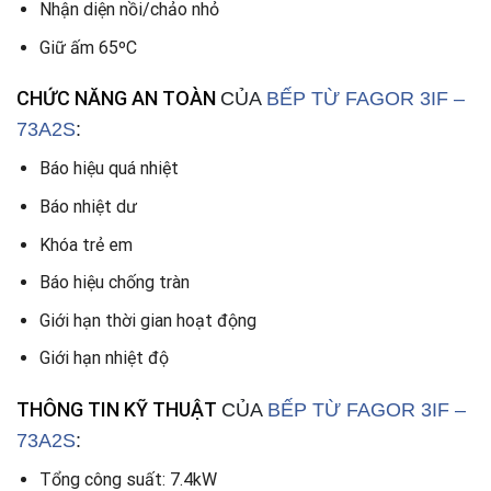
Nhận diện nồi/chảo nhỏ
Giữ ấm 65ºC
CHỨC NĂNG AN TOÀN
CỦA
BẾP TỪ
FAGOR 3IF –
73A2S
:
Báo hiệu quá nhiệt
Báo nhiệt dư
Khóa trẻ em
Báo hiệu chống tràn
Giới hạn thời gian hoạt động
Giới hạn nhiệt độ
THÔNG TIN KỸ THUẬT
CỦA
BẾP TỪ
FAGOR 3IF –
73A2S
:
Tổng công suất: 7.4kW