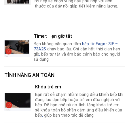
rồi bếp sẽ chọn vùng nấu phù hợp với kích
thước của đáy nồi giúp tiết kiệm năng lượng.
Timer: Hẹn giờ tắt
Bạn không cần quan tâm
bếp từ
Fagor 3IF –
73A2S
chạy bao lâu. Chỉ cần hết thời gian hẹn
giờ
,
bếp tự tắt và âm báo cảnh báo cho người
sử dụng.
TÍNH NĂNG AN TOÀN
Khóa trẻ em
Bạn rất dễ chạm nhầm bảng điều khiển bếp khi
đang lau dọn bếp hoặc trẻ em đùa nghịch với
bếp. Để hạn chế rủi do tính tăng khóa trẻ em
sẽ khóa toàn bộ phần cảm ứng điều khiển của
bếp
,
giúp bạn thao tác dễ dàng.