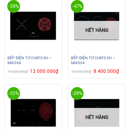
-38%
-47%
HẾT HÀNG
BẾP ĐIỆN TỪ CHEFS EH –
BẾP ĐIỆN TỪ CHEFS EH –
MIX366
MIX534
Giá
12.000.000
₫
Giá
Giá
8.400.000
₫
Giá
19.500.000
₫
15.900.000
₫
gốc
hiện
gốc
hiện
là:
tại
là:
tại
19.500.000₫.
là:
15.900.000₫.
là:
12.000.000₫.
8.400.
-33%
-28%
HẾT HÀNG