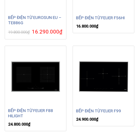
BẾP ĐIỆN TỪ EUROSUN EU –
BẾP ĐIỆN TỪ FEUER F56HI
TE886G
16.800.000
₫
Giá
16.290.000
₫
Giá
19.800.000
₫
gốc
hiện
là:
tại
19.800.000₫.
là:
16.290.000₫.
BẾP ĐIỆN TỪ FEUER F88
BẾP ĐIỆN TỪ FEUER F99
HILIGHT
24.900.000
₫
24.800.000
₫