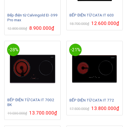
Bếp điện từ Calvingold EI -399
BẾP ĐIỆN TỪ CATA IT 603
Pro max
Giá
12.600.000
₫
Giá
18.700.000
₫
gốc
hiện
Giá
8.900.000
₫
Giá
12.800.000
₫
là:
tại
gốc
hiện
18.700.000₫.
là:
là:
tại
12.6
12.800.000₫.
là:
8.900.000₫.
-28%
-21%
BẾP ĐIỆN TỪ CATA IT 7002
BẾP ĐIỆN TỪ CATA IT 772
BK
Giá
13.800.000
₫
Giá
17.500.000
₫
gốc
hiện
Giá
13.700.000
₫
Giá
19.030.000
₫
là:
tại
gốc
hiện
17.500.000₫.
là:
là:
tại
13.8
19.030.000₫.
là:
13.700.000₫.