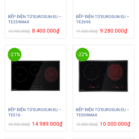
BẾP ĐIỆN TỪ EUROSUN EU –
BẾP ĐIỆN TỪ EUROSUN EU –
TE259MAX
TE269S
Giá
8.400.000
₫
Giá
Giá
9.280.000
₫
Giá
10.990.000
₫
11.600.000
₫
gốc
hiện
gốc
hiện
là:
tại
là:
tại
10.990.000₫.
là:
11.600.000₫.
là:
8.400.000₫.
9.280.
-21%
-22%
BẾP ĐIỆN TỪ EUROSUN EU –
BẾP ĐIỆN TỪ EUROSUN EU –
TE316
TE509MAX
Giá
14.989.000
₫
Giá
Giá
10.000.000
₫
Giá
18.900.000
₫
12.800.000
₫
gốc
hiện
gốc
hiện
là:
tại
là:
tại
18.900.000₫.
là:
12.800.000₫.
là: