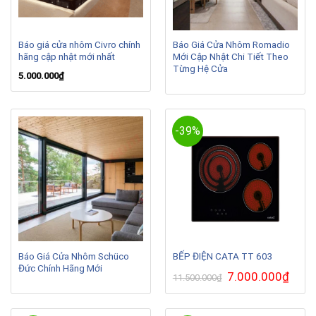
Báo giá cửa nhôm Civro chính
Báo Giá Cửa Nhôm Romadio
hãng cập nhật mới nhất
Mới Cập Nhật Chi Tiết Theo
Từng Hệ Cửa
5.000.000
₫
-39%
Báo Giá Cửa Nhôm Schüco
BẾP ĐIỆN CATA TT 603
Đức Chính Hãng Mới
Giá
7.000.000
₫
Giá
11.500.000
₫
gốc
hiện
là:
tại
11.500.000₫.
là:
7.000.