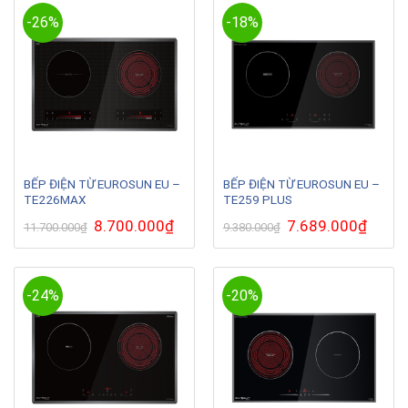
-26%
-18%
BẾP ĐIỆN TỪ EUROSUN EU –
BẾP ĐIỆN TỪ EUROSUN EU –
TE226MAX
TE259 PLUS
Giá
8.700.000
₫
Giá
Giá
7.689.000
₫
Giá
11.700.000
₫
9.380.000
₫
gốc
hiện
gốc
hiện
là:
tại
là:
tại
11.700.000₫.
là:
9.380.000₫.
là:
8.700.000₫.
7.689.0
-24%
-20%