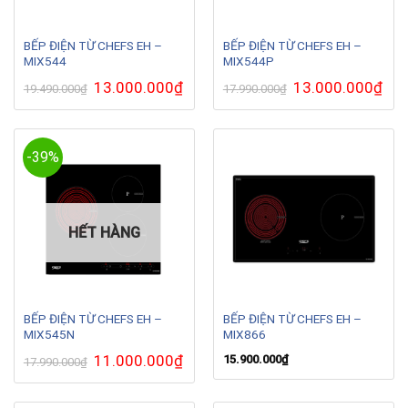
BẾP ĐIỆN TỪ CHEFS EH –
BẾP ĐIỆN TỪ CHEFS EH –
MIX544
MIX544P
Giá
13.000.000
₫
Giá
Giá
13.000.000
₫
Giá
19.490.000
₫
17.990.000
₫
gốc
hiện
gốc
hiện
là:
tại
là:
tại
19.490.000₫.
là:
17.990.000₫.
là:
13.000.000₫.
13.0
-39%
HẾT HÀNG
BẾP ĐIỆN TỪ CHEFS EH –
BẾP ĐIỆN TỪ CHEFS EH –
MIX545N
MIX866
Giá
11.000.000
₫
Giá
15.900.000
₫
17.990.000
₫
gốc
hiện
là:
tại
17.990.000₫.
là:
11.000.000₫.