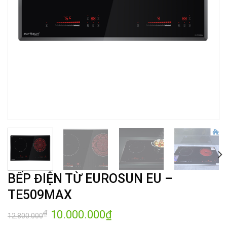
BẾP ĐIỆN TỪ EUROSUN EU –
TE509MAX
Giá
10.000.000
₫
Giá
₫
12.800.000
gốc
hiện
là:
tại