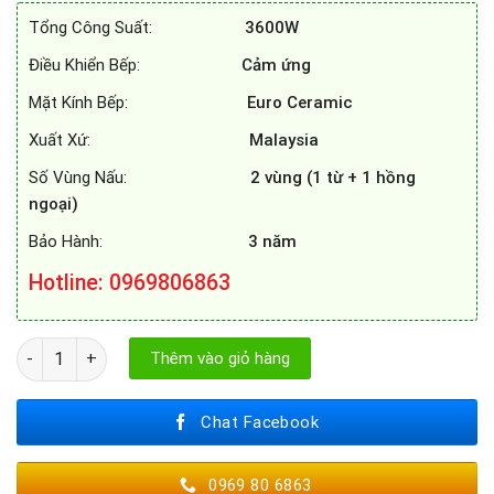
12.800.000₫.
là:
Tổng Công Suất:
3600W
10.000.000₫.
Điều Khiển Bếp:
Cảm ứng
Mặt Kính Bếp:
Euro Ceramic
Xuất Xứ:
Malaysia
Số Vùng Nấu:
2 vùng (1 từ + 1 hồng
ngoại)
Bảo Hành:
3 năm
Hotline: 0969806863
BẾP ĐIỆN TỪ EUROSUN EU - TE509MAX số lượng
Thêm vào giỏ hàng
Chat Facebook
0969 80 6863