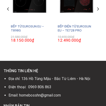
BẾP TỪ EUROSUN EU –
BẾP ĐIỆN TỪ EUROSUN
T898G
EU – TE728 PRO
21.580.000
₫
15.690.000
₫
Giá
18.150.000
₫
Giá
Giá
12.490.000
₫
Giá
gốc
hiện
gốc
hiện
là:
tại
là:
tại
21.580.000₫.
là:
15.690.000₫.
là:
0₫.
18.150.000₫.
12.490.000₫.
THÔNG TIN LIÊN HỆ
Địa chỉ: 136 Hồ Tùng Mậu - Bắc Từ Liêm - Hà Nội
Điện thoại: 0969 806 863
Email: homebosshn@gmail.com
NHẬN BẢN TIN