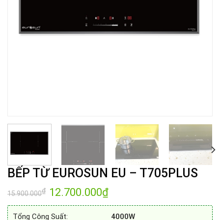
BẾP TỪ EUROSUN EU – T705PLUS
Giá
12.700.000
₫
Giá
₫
15.900.000
gốc
hiện
là:
tại
15.900.000₫.
là:
Tổng Công Suất:
4000W
12.700.000₫.