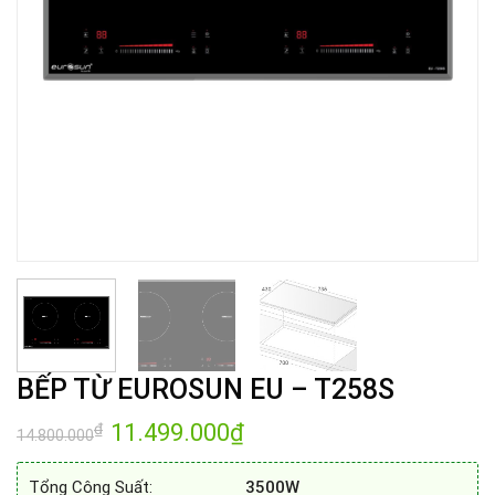
BẾP TỪ EUROSUN EU – T258S
Giá
11.499.000
₫
Giá
₫
14.800.000
gốc
hiện
là:
tại
14.800.000₫.
là:
Tổng Công Suất:
3500W
11.499.000₫.