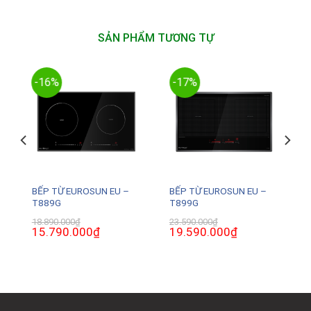
SẢN PHẨM TƯƠNG TỰ
-16%
-17%
BẾP TỪ EUROSUN EU –
BẾP TỪ EUROSUN EU –
T889G
T899G
18.890.000
₫
23.590.000
₫
Giá
15.790.000
₫
Giá
Giá
19.590.000
₫
Giá
gốc
hiện
gốc
hiện
là:
tại
là:
tại
18.890.000₫.
là:
23.590.000₫.
là:
0₫.
15.790.000₫.
19.590.000₫.