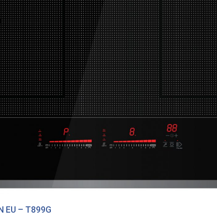
N EU – T899G