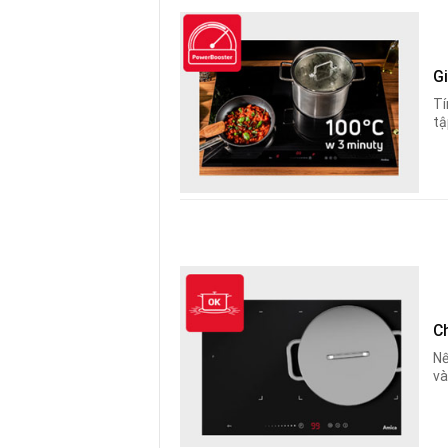
G
Tí
tậ
C
Nế
và