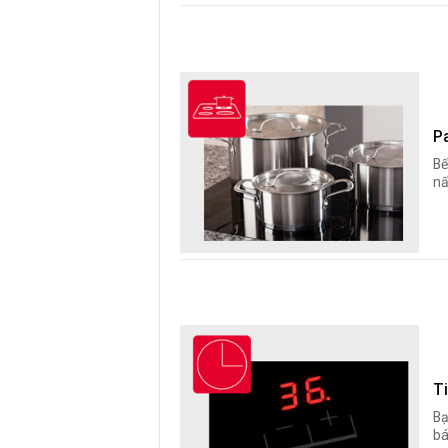
P
Bế
nấ
Ti
Bạ
bá