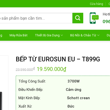
Cửa hàng
C
Hotl
096
ng
Máy Rửa Bát
Thiết Bị Gia Dụng
Bộ Nồi & Chảo Từ
D
BẾP TỪ EUROSUN EU – T899G
Giá
19.590.000
₫
Giá
₫
23.590.000
gốc
hiện
là:
tại
23.590.000₫.
là:
Tổng Công Suất:
3700W
19.590.000₫.
Điều Khiển Bếp:
Cảm ứng
Mặt Kính Bếp:
Schott crean
Xuất Xứ:
Đức