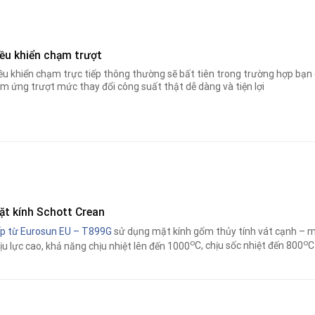
iều khiển chạm trượt
ều khiển chạm trực tiếp thông thường sẽ bất tiên trong trường hợp bạn 
m ứng trượt mức thay đổi công suất thật dễ dàng và tiện lợi
ặt kính Schott Crean
p từ Eurosun EU – T899G
sử dụng mặt kính gốm thủy tính vát cạnh – m
o
o
ịu lực cao, khả năng chịu nhiệt lên đến 1000
C, chịu sốc nhiệt đến 800
C