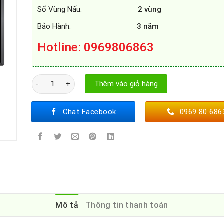
Số Vùng Nấu:
2 vùng
Bảo Hành:
3 năm
Hotline: 0969806863
BẾP TỪ EUROSUN EU - T899G số lượng
Thêm vào giỏ hàng
Chat Facebook
0969 80 686
Mô tả
Thông tin thanh toán