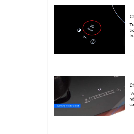
C
Tr
tr
tr
C
V
nó
cơ