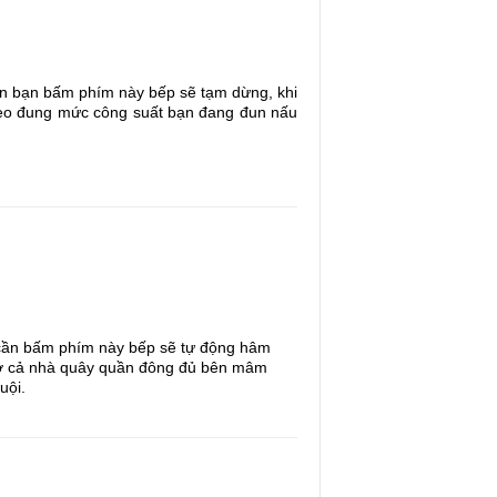
ian bạn bấm phím này bếp sẽ tạm dừng, khi
 theo đung mức công suất bạn đang đun nấu
 cần bấm phím này bếp sẽ tự động hâm
hờ cả nhà quây quần đông đủ bên mâm
uội.