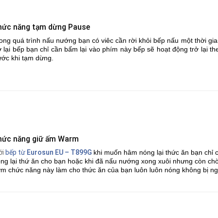
hức năng tạm dừng Pause
ong quá trình nấu nướng bạn có viêc cần rời khỏi bếp nấu một thời g
ở lại bếp bạn chỉ cần bấm lại vào phím này bếp sẽ hoạt động trở lại
ước khi tạm dừng.
hức năng giữ ấm Warm
ới
bếp từ
Eurosun EU – T899G
khi muốn hâm nóng lại thức ăn bạn chỉ
ng lại thứ ăn cho bạn hoặc khi đã nấu nướng xong xuôi nhưng còn c
m chức năng này làm cho thức ăn của bạn luôn luôn nóng không bị ng