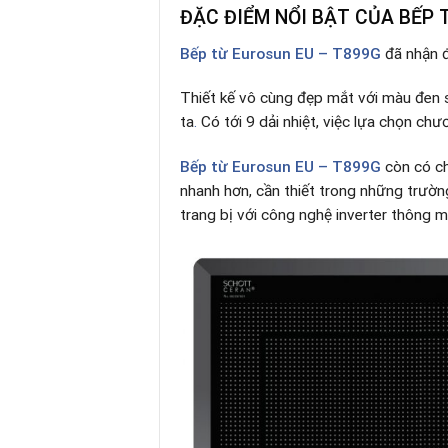
ĐẶC ĐIỂM NỔI BẬT CỦA BẾP 
Bếp từ Eurosun EU – T899G
đã nhận đ
Thiết kế vô cùng đẹp mắt với màu đen 
ta
.
Có tới 9 dải nhiệt, việc lựa chọn chư
Bếp từ
Eurosun EU – T899G
còn có c
nhanh hơn, cần thiết trong những trường
trang bị với công nghệ inverter thông m