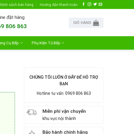
hính sách bán hàng
Hướng dẫn thanh toán
ine đặt hàng
GIỎ HÀNG
9 806 863
ụng Cụ Bếp
Phụ Kiện Tủ Bếp
CHÚNG TÔI LUÔN Ở ĐÂY ĐỂ HỖ TRỢ
BẠN
Hotline tư vấn: 0969 806 863
Miễn phí vận chuyển
khu vực nội thành
Bảo hành chính hãng