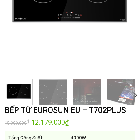
BẾP TỪ EUROSUN EU – T702PLUS
Giá
12.179.000
₫
Giá
₫
15.300.000
gốc
hiện
là:
tại
15.300.000₫.
là:
Tổng Công Suất:
4000W
12.179.000₫.