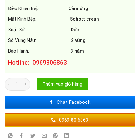
Điều Khiển Bếp:
Cảm ứng
Mặt Kính Bếp:
Schott crean
Xuất Xứ:
Đức
Số Vùng Nấu:
2 vùng
Bảo Hành:
3 năm
Hotline: 0969806863
BẾP TỪ EUROSUN EU - T892G số lượng
Thêm vào giỏ hàng
Chat Facebook
0969 80 6863