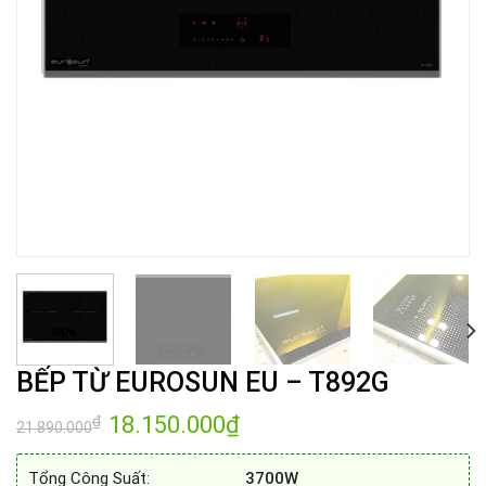
BẾP TỪ EUROSUN EU – T892G
Giá
18.150.000
₫
Giá
₫
21.890.000
gốc
hiện
là:
tại
21.890.000₫.
là:
Tổng Công Suất:
3700W
18.150.000₫.