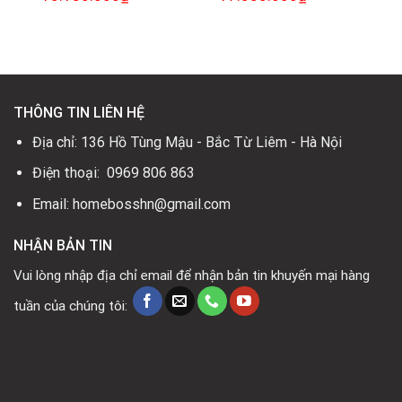
gốc
hiện
gốc
hiện
là:
tại
là:
tại
16.490.000₫.
là:
20.990.000₫.
là:
.
13.180.000₫.
17.350.000₫.
THÔNG TIN LIÊN HỆ
Địa chỉ: 136 Hồ Tùng Mậu - Bắc Từ Liêm - Hà Nội
Điện thoại: 0969 806 863
Email: homebosshn@gmail.com
NHẬN BẢN TIN
Vui lòng nhập địa chỉ email để nhận bản tin khuyến mại hàng
tuần của chúng tôi: