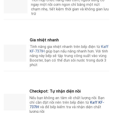
Tích hợp chức năng nấu cơm, người dùng có
ngay một nồi cơm ngon chỉ bằng một nút
chạm nhẹ, tiết kiệm thời gian và không gian lưu
trữ
Gia nhiệt nhanh
Tính năng gia nhiệt nhanh trên bếp điện từ
Kaff
KF-737IH
giúp bạn nấu năng nhanh hơn
.
Với tính
năng này bếp sẽ tập trung công suất vào vùng
Booster, bạn có thể đun sôi nước trong dưới 3
phút
Checkpot: Tự nhận diện nồi
Nếu bạn không an tâm về chất lượng nồi
.
Bạn
chỉ cần đặt nồi nên trên bếp điện từ
Kaff KF-
737IH
và để bếp kiểm tra và nhận diện chất
lượng nồi