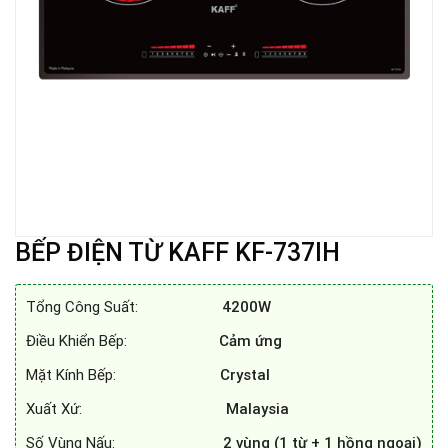
BẾP ĐIỆN TỪ KAFF KF-737IH
Tổng Công Suất:
4200W
Điều Khiển Bếp:
Cảm ứng
Mặt Kính Bếp:
Crystal
Xuất Xứ:
Malaysia
Số Vùng Nấu:
2 vùng (1 từ + 1 hồng ngoại)