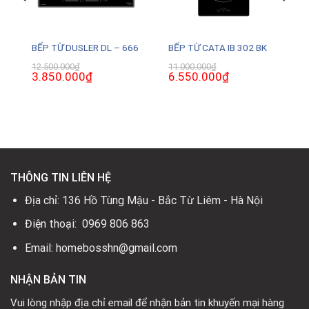
BẾP TỪ DUSLER DL – 666
BẾP TỪ CATA IB 302 BK
12.500.000
₫
11.000.000
₫
Giá
3.850.000
₫
Giá
Giá
6.550.000
₫
Giá
gốc
hiện
gốc
hiện
là:
tại
là:
tại
12.500.000₫.
là:
11.000.000₫.
là:
3.850.000₫.
6.550.000₫.
0₫.
THÔNG TIN LIÊN HỆ
Địa chỉ: 136 Hồ Tùng Mậu - Bắc Từ Liêm - Hà Nội
Điện thoại: 0969 806 863
Email: homebosshn@gmail.com
NHẬN BẢN TIN
Vui lòng nhập địa chỉ email để nhận bản tin khuyến mại hàng