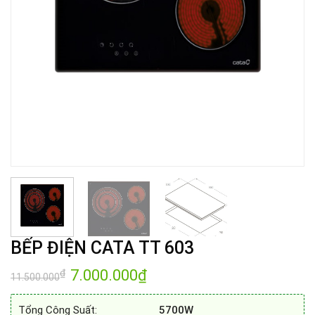
BẾP ĐIỆN CATA TT 603
Giá
7.000.000
₫
Giá
₫
11.500.000
gốc
hiện
là:
tại
11.500.000₫.
là:
Tổng Công Suất:
5700W
7.000.000₫.