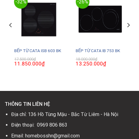
-32%
-26%
2
BẾP TỪ CATA ISB 603 BK
BẾP TỪ CATA IB 753 BK
17.500.000
₫
18.000.000
₫
Giá
11.850.000
₫
Giá
Giá
13.250.000
₫
Giá
gốc
hiện
gốc
hiện
là:
tại
là:
tại
17.500.000₫.
là:
18.000.000₫.
là:
0₫.
11.850.000₫.
13.250.000₫.
THÔNG TIN LIÊN HỆ
Địa chỉ: 136 Hồ Tùng Mậu - Bắc Từ Liêm - Hà Nội
Điện thoại: 0969 806 863
Email: homebosshn@gmail.com