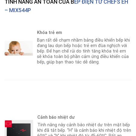
TÍNH NĂNG AN TOÀN CỦA B
ẾP ĐIỆN TỪ CHEFS EH
– MIX544P
Khóa trẻ em
Bạn rất dễ chạm nhầm bảng điều khiển bếp khi
đang lau dọn bếp hoặc trẻ em đùa nghịch với
bếp. Để hạn chế rủi do tính tăng khóa trẻ em
sẽ khóa toàn bộ phần cảm ứng điều khiển của
bếp
,
giúp bạn thao tác dễ dàng.
Cảnh báo nhiệt dư
Tính năng này cảnh báo nhiệt dư trên mặt bếp
khi đã tắt bếp. “H” là cảnh báo khi nhiệt độ trên
60ºC và “h” khi nhiệt độ từ 45-60ºC. Rất an