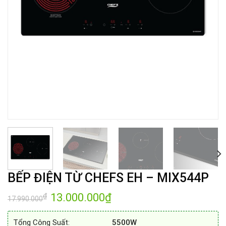
BẾP ĐIỆN TỪ CHEFS EH – MIX544P
Giá
13.000.000
₫
Giá
₫
17.990.000
gốc
hiện
là:
tại
17.990.000₫.
là:
Tổng Công Suất:
5500W
13.000.000₫.