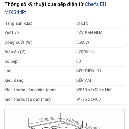
Thông số kỹ thuật của bếp điện từ
Chefs EH –
MIX544P
:
Hãng sản xuất
CHEFS
Xuất xứ
TÂY BAN NHA
Công suất (W)
5500W
Điện áp (V)
220/50Hz
Số bếp
03
Loại
BẾP ĐIỆN TỪ
Kiểu dáng
BẾP ÂM
Kích thước sản phẩm (mm)
W810 x D430 x H60
Kích thước lắp đặt (mm)
W775 x D400