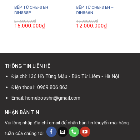
BẾP TỪ CHEFS EH
BẾP TỪ CHEFS EH –
DIH888P
DIH866N
21.500.000
₫
15.900.000
₫
Giá
16.000.000
₫
Giá
Giá
12.000.000
₫
Giá
gốc
hiện
gốc
hiện
là:
tại
là:
tại
21.500.000₫.
là:
15.900.000₫.
là:
.
16.000.000₫.
12.000.000₫.
THÔNG TIN LIÊN HỆ
Địa chỉ: 136 Hồ Tùng Mậu - Bắc Từ Liêm - Hà Nội
Điện thoại: 0969 806 863
Email: homebosshn@gmail.com
NHẬN BẢN TIN
Vui lòng nhập địa chỉ email để nhận bản tin khuyến mại hàng
tuần của chúng tôi: