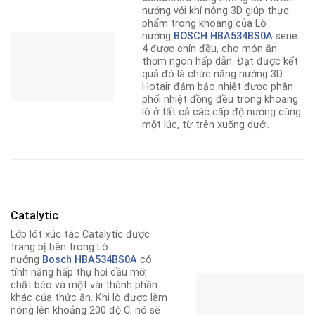
nướng với khí nóng 3D giúp thực
phẩm trong khoang của Lò
nướng
BOSCH HBA534BS0A
serie
4 được chín đều, cho món ăn
thơm ngon hấp dẫn. Đạt được kết
quả đó là chức năng nướng 3D
Hotair đảm bảo nhiệt được phân
phối nhiệt đồng đều trong khoang
lò ở tất cả các cấp độ nướng cùng
một lúc, từ trên xuống dưới.
Catalytic
Lớp lót xúc tác Catalytic được
trang bị bên trong Lò
nướng
Bosch HBA534BS0A
có
tính năng hấp thụ hơi dầu mỡ,
chất béo và một vài thành phần
khác của thức ăn. Khi lò được làm
nóng lên khoảng 200 độ C, nó sẽ