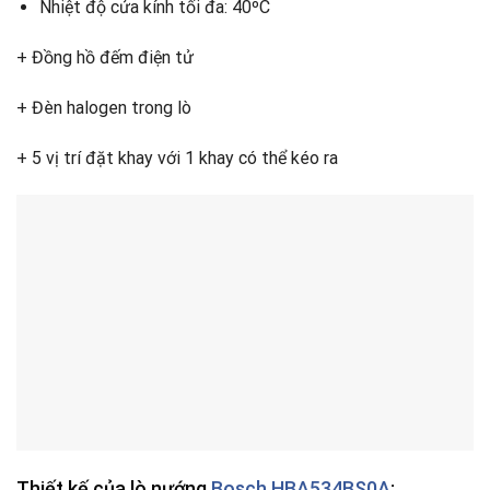
Nhiệt độ cửa kính tối đa: 40ºC
+ Đồng hồ đếm điện tử
+ Đèn halogen trong lò
+ 5 vị trí đặt khay với 1 khay có thể kéo ra
Thiết kế của lò nướng
Bosch HBA534BS0A
: