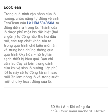
EcoClean
Trong quá trình vận hành của lò
nướng, chức năng tự động vệ sinh
EcoClean của
Lò HBA534BS0A
tự
động diễn ra trong lò. Thành của
lò được phủ một lớp đặt biệt (hại
vi gốm) tự động hấp thụ hơi dầu
mỡ, các tạp chất khác tỏa ra
trong quá trình chế biến món ăn
và trung hòa chúng thông qua
quá trình Oxy hóa – hỗ trợ làm
sạch thiết bị hiệu quả. Bạn chỉ
cần lau đáy và bên trong cánh
cửa khi vệ sinh lò nướng. Lớp phủ
lót lò này sẽ tự động tái sinh sau
mỗi lần làm nóng lò và trong suốt
một chu kỳ hoạt động của lò.
3D Hot Air: Khi nóng đa
chiều
Chức năng nướng 3D Hotair: