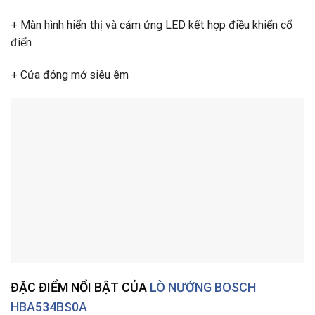
+ Màn hình hiển thị và cảm ứng LED kết hợp điều khiển cổ
điển
+ Cửa đóng mở siêu êm
ĐẶC ĐIỂM NỔI BẬT CỦA
LÒ NƯỚNG BOSCH
HBA534BS0A