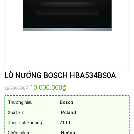
LÒ NƯỚNG BOSCH HBA534BS0A
Giá
10.000.000
₫
Giá
₫
22.300.000
gốc
hiện
là:
tại
22.300.000₫.
là:
Thương hiệu:
Bosch
10.000.000₫.
Xuất xứ:
Poland
Dung tích khoang:
71
lít
Chức năng:
Nướng