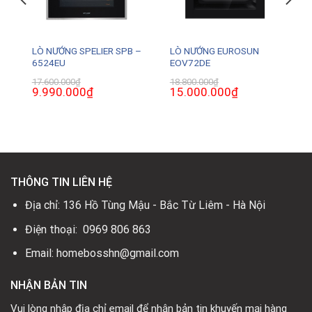
LÒ NƯỚNG SPELIER SPB –
LÒ NƯỚNG EUROSUN
6524EU
EOV72DE
17.600.000
₫
18.800.000
₫
Giá
9.990.000
₫
Giá
Giá
15.000.000
₫
Giá
gốc
hiện
gốc
hiện
là:
tại
là:
tại
17.600.000₫.
là:
18.800.000₫.
là:
0₫.
9.990.000₫.
15.000.000₫.
THÔNG TIN LIÊN HỆ
Địa chỉ: 136 Hồ Tùng Mậu - Bắc Từ Liêm - Hà Nội
Điện thoại: 0969 806 863
Email: homebosshn@gmail.com
NHẬN BẢN TIN
Vui lòng nhập địa chỉ email để nhận bản tin khuyến mại hàng