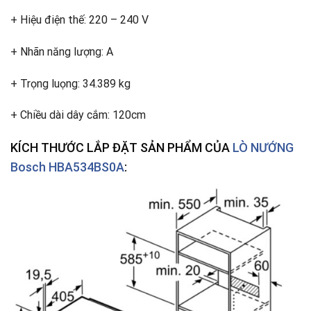
+ Hiệu điện thế: 220 – 240 V
+ Nhãn năng lượng: A
+ Trọng luọng: 34.389 kg
+ Chiều dài dây cắm: 120cm
KÍCH THƯỚC LẮP ĐẶT SẢN PHẨM
CỦA
LÒ NƯỚNG
Bosch HBA534BS0A
: