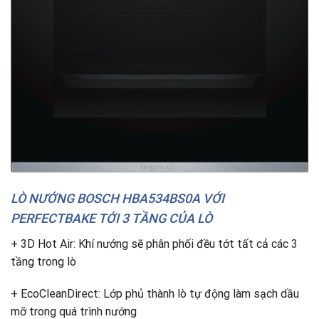
LÒ NƯỚNG BOSCH HBA534BS0A VỚI
PERFECTBAKE TỚI 3 TẦNG CỦA LÒ
+ 3D Hot Air: Khí nướng sẽ phân phối đều tớt tất cả các 3
tầng trong lò
+ EcoCleanDirect: Lớp phủ thành lò tự động làm sạch dầu
mỡ trong quá trình nướng