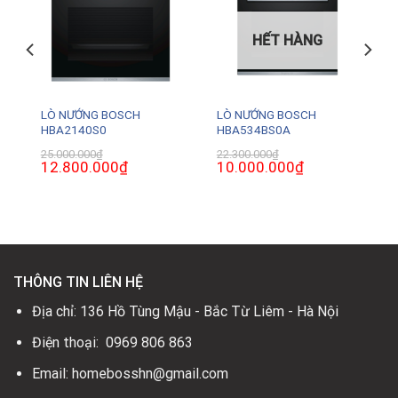
HẾT HÀNG
–
LÒ NƯỚNG BOSCH
LÒ NƯỚNG BOSCH
HBA2140S0
HBA534BS0A
25.000.000
₫
22.300.000
₫
Giá
12.800.000
₫
Giá
Giá
10.000.000
₫
Giá
gốc
hiện
gốc
hiện
là:
tại
là:
tại
25.000.000₫.
là:
22.300.000₫.
là:
.
12.800.000₫.
10.000.000₫.
THÔNG TIN LIÊN HỆ
Địa chỉ: 136 Hồ Tùng Mậu - Bắc Từ Liêm - Hà Nội
Điện thoại: 0969 806 863
Email: homebosshn@gmail.com