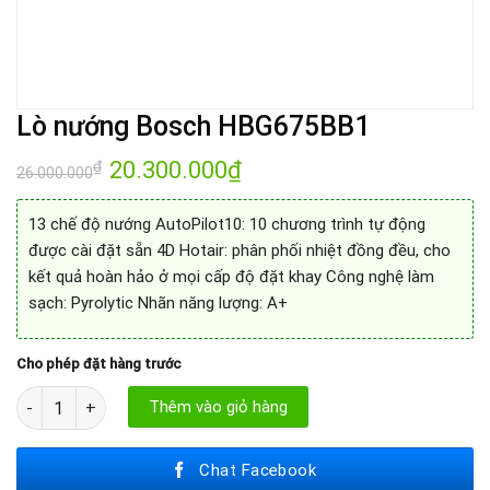
Lò nướng Bosch HBG675BB1
Giá
20.300.000
₫
Giá
₫
26.000.000
gốc
hiện
là:
tại
26.000.000₫.
là:
13 chế độ nướng AutoPilot10: 10 chương trình tự động
20.300.000₫.
được cài đặt sẵn 4D Hotair: phân phối nhiệt đồng đều, cho
kết quả hoàn hảo ở mọi cấp độ đặt khay Công nghệ làm
sạch: Pyrolytic Nhãn năng lượng: A+
Cho phép đặt hàng trước
Lò nướng Bosch HBG675BB1 số lượng
Thêm vào giỏ hàng
Chat Facebook