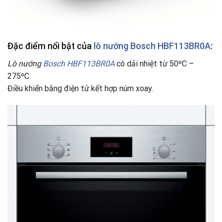
Đặc điểm nổi bật của
lò nướng Bosch HBF113BR0A
:
Lò nướng
Bosch HBF113BR0A
có dải nhiệt từ 50ºC –
275ºC.
Điều khiển bằng điện tử kết hợp núm xoay.