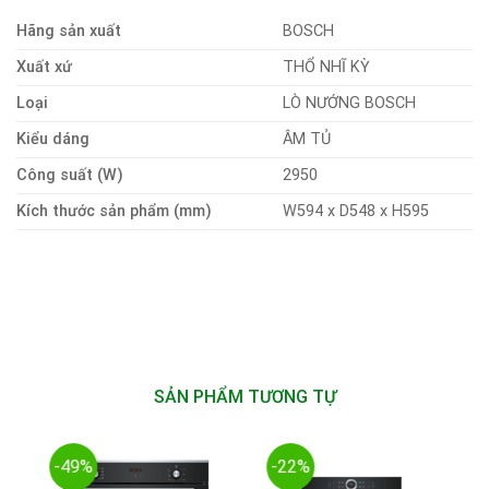
Hãng sản xuất
BOSCH
Xuất xứ
THỔ NHĨ KỲ
Loại
LÒ NƯỚNG BOSCH
Kiểu dáng
ÂM TỦ
Công suất (W)
2950
Kích thước sản phẩm (mm)
W594 x D548 x H595
SẢN PHẨM TƯƠNG TỰ
-49%
-22%