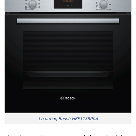
Lò nướng Bosch HBF113BR0A