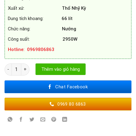
Xuất xứ:
Thổ
Nhỹ Kỳ
Dung tích khoang:
66
lít
Chức năng:
Nướng
Công suất:
2950W
Hotline: 0969806863
LÒ NƯỚNG BOSCH HBF113BR0A số lượng
Thêm vào giỏ hàng
Chat Facebook
0969 80 6863