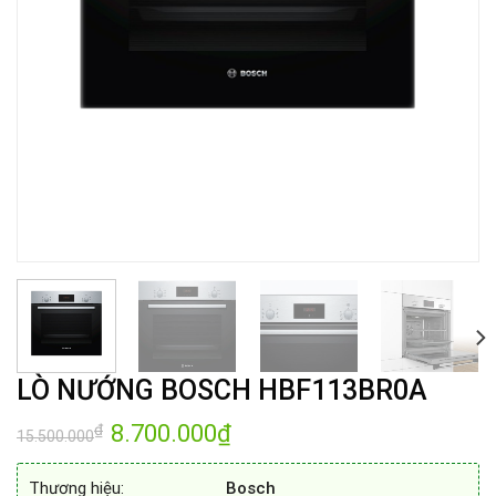
LÒ NƯỚNG BOSCH HBF113BR0A
Giá
8.700.000
₫
Giá
₫
15.500.000
gốc
hiện
là:
tại
15.500.000₫.
là:
Thương hiệu:
Bosch
8.700.000₫.