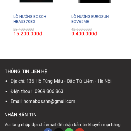
LÒ NƯỚNG BOSCH
LÒ NƯỚNG EUROSUN
HBA5370B0
EOV65ME
23.400.000
₫
12.600.000
₫
Giá
15.200.000
₫
Giá
Giá
9.400.000
₫
Giá
gốc
hiện
gốc
hiện
là:
tại
là:
tại
23.400.000₫.
là:
12.600.000₫.
là:
0₫.
15.200.000₫.
9.400.000₫.
THÔNG TIN LIÊN HỆ
Địa chỉ: 136 Hồ Tùng Mậu - Bắc Từ Liêm - Hà Nội
Điện thoại: 0969 806 863
Email: homebosshn@gmail.com
NHẬN BẢN TIN
Vui lòng nhập địa chỉ email để nhận bản tin khuyến mại hàng