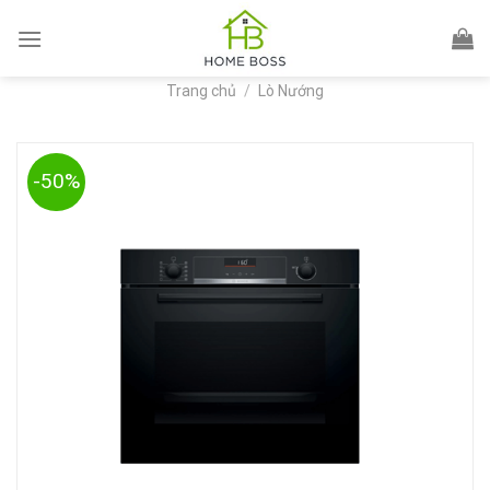
Skip
to
content
Trang chủ
/
Lò Nướng
-50%