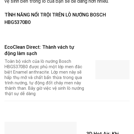
vệ sinh bên trong lò của bạn sẽ dễ dàng hơn nhiều.
TÍNH NĂNG NỔI TRỘI TRÊN LÒ NƯỚNG BOSCH
HBG5370B0
EcoClean Direct: Thành vách tự
động làm sạch
Toàn bộ vách của lò nướng Bosch
HBG5370B0 được phủ một lớp men đăc
biệt Enamel anthracite. Lớp men này sẽ
hấp thụ mỡ và chất bẩn thừa trong qua
trình nướng, tự động đốt cháy men này
thành than. Bây giờ việc vệ sinh lò nướng
thật sự dễ dàng
3D Hot Air: Khi