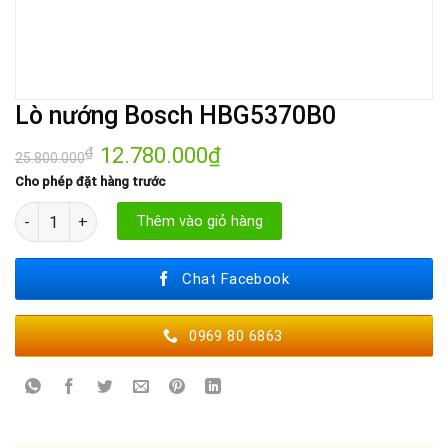
Lò nướng Bosch HBG5370B0
Giá
12.780.000
₫
Giá
₫
25.800.000
gốc
hiện
là:
tại
Cho phép đặt hàng trước
25.800.000₫.
là:
12.780.000₫.
Lò nướng Bosch HBG5370B0 số lượng
Thêm vào giỏ hàng
Chat Facebook
0969 80 6863