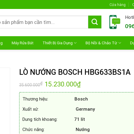
Cửa hàng
C
Hotl
096
ng
Máy Rửa Bát
Thiết Bị Gia Dụng
Bộ Nồi & Chảo Từ
D
LÒ NƯỚNG BOSCH HBG633BS1A
Giá
15.230.000
₫
Giá
₫
35.600.000
gốc
hiện
là:
tại
35.600.000₫.
là:
Thương hiệu:
Bosch
15.230.000₫.
Xuất xứ:
Germany
Dung tích khoang:
71
lít
Chức năng:
Nướng