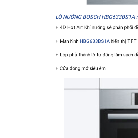
LÒ NƯỚNG BOSCH HBG633BS1A 
+ 4D Hot Air: Khí nướng sẽ phân phối đề
+ Màn hình
HBG633BS1A
hiển thị TFT 
+ Lớp phủ thành lò tự động làm sạch d
+ Cửa đóng mở siêu êm