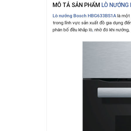
MÔ TẢ SẢN PHẨM
LÒ NƯỚNG
Lò nướng Bosch HBG633BS1A
là một 
trong lĩnh vực sản xuất đồ gia dụng đế
phân bố đều khắp lò
,
nhờ đó khi nướng,