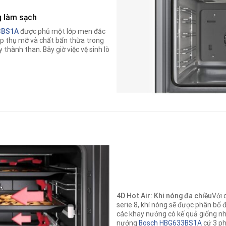
g làm sạch
3BS1A
được phủ một lớp men đăc
ấp thụ mỡ và chất bẩn thừa trong
thành than. Bây giờ việc vệ sinh lò
4D Hot Air: Khi nóng đa chiều
Với 
serie 8, khí nóng sẽ được phân bố 
các khay nướng có kế quả giống nh
nướng
Bosch HBG633BS1A
cứ 3 ph