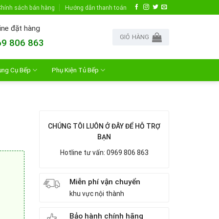
hính sách bán hàng
Hướng dẫn thanh toán
ine đặt hàng
GIỎ HÀNG
9 806 863
ụng Cụ Bếp
Phụ Kiện Tủ Bếp
CHÚNG TÔI LUÔN Ở ĐÂY ĐỂ HỖ TRỢ
BẠN
Hotline tư vấn: 0969 806 863
Miễn phí vận chuyển
khu vực nội thành
Bảo hành chính hãng