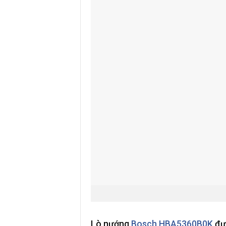
Lò nướng
Bosch HBA5360B0K
đư