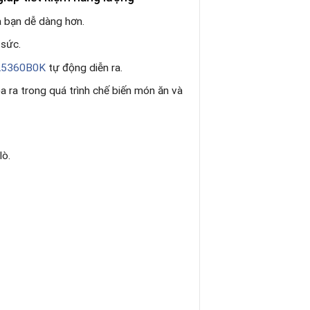
a bạn dễ dàng hơn.
 sức.
5360B0K
tự động diễn ra.
a ra trong quá trình chế biến món ăn và
lò.