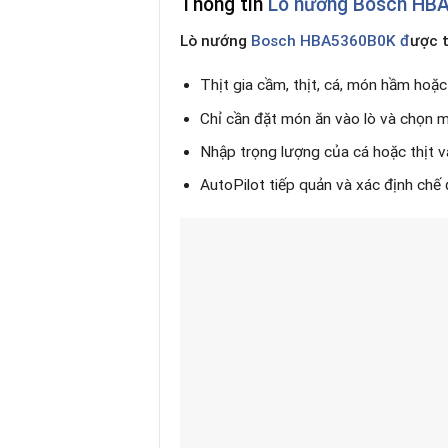
Thông tin
Lò nướng Bosch HB
Lò nướng
Bosch HBA5360B0K đ
ược 
Thịt gia cầm, thịt, cá, món hầm hoặ
Chỉ cần đặt món ăn vào lò và chọn m
Nhập trọng lượng của cá hoặc thịt v
AutoPilot tiếp quản và xác định chế