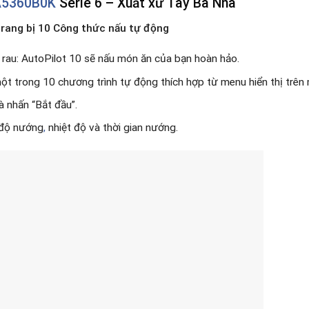
A5360B0K
Serie 6 – Xuất xứ Tây Ba Nha
trang bị 10 Công thức nấu tự động
c rau: AutoPilot 10 sẽ nấu món ăn của bạn hoàn hảo.
ột trong 10 chương trình tự động thích hợp từ menu hiển thị trên 
à nhấn “Bắt đầu”.
 độ nướng
,
nhiệt độ và thời gian nướng.