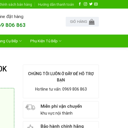
hính sách bán hàng
Hướng dẫn thanh toán
ine đặt hàng
GIỎ HÀNG
9 806 863
ụng Cụ Bếp
Phụ Kiện Tủ Bếp
0K
CHÚNG TÔI LUÔN Ở ĐÂY ĐỂ HỖ TRỢ
BẠN
Hotline tư vấn: 0969 806 863
Miễn phí vận chuyển
khu vực nội thành
Bảo hành chính hãng