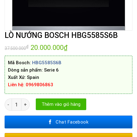
LÒ NƯỚNG BOSCH HBG5585S6B
Giá
20.000.000
₫
Giá
₫
37.500.000
gốc
hiện
là:
tại
37.500.000₫.
là:
Mã Bosch:
HBG5585S6B
20.000.000₫.
Dòng sản phẩm: Serie 6
Xuất Xứ: Spain
Liên hệ: 0969806863
LÒ NƯỚNG BOSCH HBG5585S6B số lượng
Thêm vào giỏ hàng
Chat Facebook