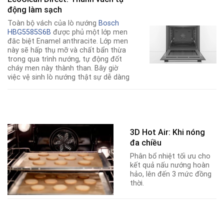
động làm sạch
Toàn bộ vách của lò nướng
Bosch
HBG5585S6B
được phủ một lớp men
đăc biệt Enamel anthracite. Lớp men
này sẽ hấp thụ mỡ và chất bẩn thừa
trong qua trình nướng, tự động đốt
cháy men này thành than. Bây giờ
việc vệ sinh lò nướng thật sự dễ dàng
3D Hot Air: Khi nóng
đa chiều
Phân bổ nhiệt tối ưu cho
kết quả nấu nướng hoàn
hảo, lên đến 3 mức đồng
thời.