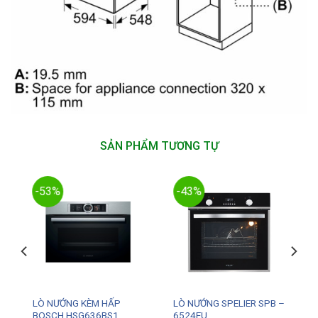
SẢN PHẨM TƯƠNG TỰ
-53%
-43%
LÒ NƯỚNG KÈM HẤP
LÒ NƯỚNG SPELIER SPB –
BOSCH HSG636BS1
6524EU