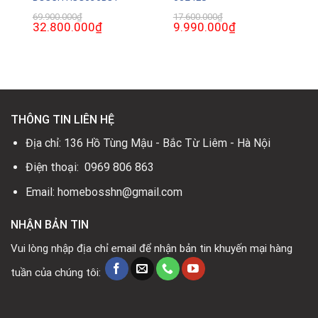
69.900.000
₫
17.600.000
₫
Giá
32.800.000
₫
Giá
Giá
9.990.000
₫
Giá
gốc
hiện
gốc
hiện
là:
tại
là:
tại
69.900.000₫.
là:
17.600.000₫.
là:
0₫.
32.800.000₫.
9.990.000₫.
THÔNG TIN LIÊN HỆ
Địa chỉ: 136 Hồ Tùng Mậu - Bắc Từ Liêm - Hà Nội
Điện thoại: 0969 806 863
Email: homebosshn@gmail.com
NHẬN BẢN TIN
Vui lòng nhập địa chỉ email để nhận bản tin khuyến mại hàng
tuần của chúng tôi: