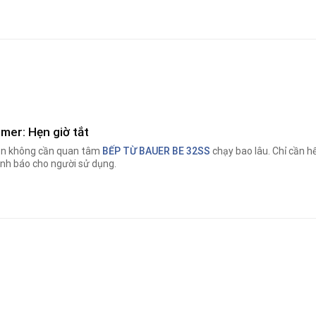
imer: Hẹn giờ tắt
n không cần quan tâm
BẾP TỪ BAUER BE 32SS
chạy bao lâu. Chỉ cần hế
nh báo cho người sử dụng.