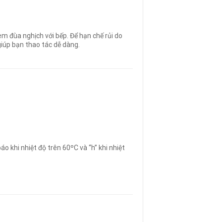
m đùa nghịch với bếp. Để hạn chế rủi do
iúp bạn thao tác dễ dàng.
o khi nhiệt độ trên 60ºC và “h” khi nhiệt