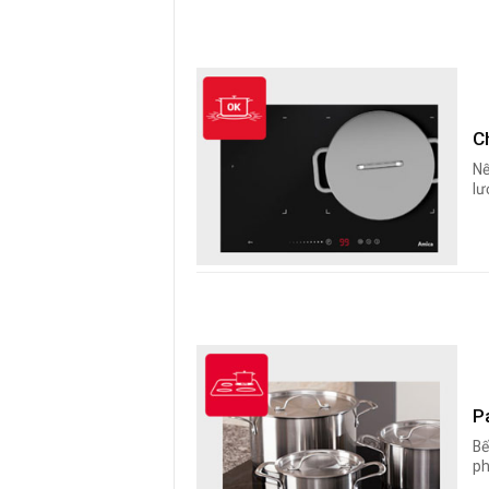
C
Nế
lư
P
Bế
ph