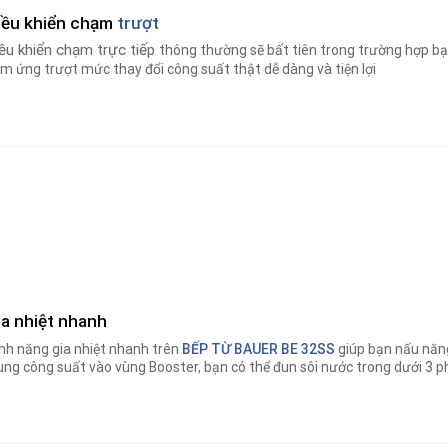
iều khiển chạm
trượt
ều khiển chạm trực tiếp t
hông thường sẽ bất tiên trong trường hợp bạn
m ứng trượt mức thay đổi công suất thật dễ dàng và tiện lợi
ia nhiệt nhanh
nh năng gia nhiệt nhanh trên
BẾP TỪ BAUER BE 32SS
giúp bạn nấu nă
ung công suất vào vùng Booster, bạn có thể đun sôi nước trong dưới 3 p