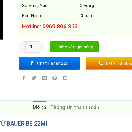
Số Vùng Nấu:
2 vùng
Bảo Hành:
3 năm
Hotline: 0969.806.863
BẾP TỪ BAUER BE 22MI số lượng
Thêm vào giỏ hàng
Chat Facebook
0969 80 686
Mô tả
Thông tin thanh toán
TỪ BAUER BE 22MI