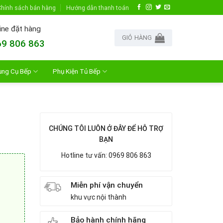
hính sách bán hàng
Hướng dẫn thanh toán
ine đặt hàng
GIỎ HÀNG
9 806 863
ụng Cụ Bếp
Phụ Kiện Tủ Bếp
CHÚNG TÔI LUÔN Ở ĐÂY ĐỂ HỖ TRỢ
BẠN
Hotline tư vấn: 0969 806 863
Miễn phí vận chuyển
khu vực nội thành
Bảo hành chính hãng