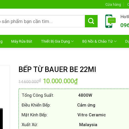
Cửa hàng
C
Hotl
096
ng
Máy Rửa Bát
Thiết Bị Gia Dụng
Bộ Nồi & Chảo Từ
D
BẾP TỪ BAUER BE 22MI
Giá
10.000.000
₫
Giá
₫
14.600.000
gốc
hiện
là:
tại
14.600.000₫.
là:
Tổng Công Suất:
4800W
10.000.000₫.
Điều Khiển Bếp:
Cảm ứng
Mặt Kính Bếp:
Vitro Ceramic
Xuất Xứ:
Malaysia