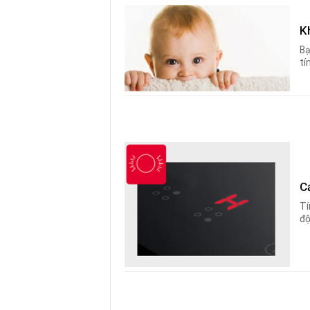
K
Bạ
tí
C
Tí
độ