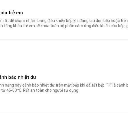
hóa trẻ em
n rất dễ chạm nhầm bảng điều khiển bếp khi đang lau dọn bếp hoặc trẻ e
nh tăng khóa trẻ em sẽ khóa toàn bộ phần cảm ứng điều khiển của bếp
,
g
ảnh báo nhiệt dư
nh năng này cảnh báo nhiệt dư trên mặt bếp khi đã tắt bếp. “H” là cảnh bá
 từ 45-60ºC
.
Rất an toàn cho người sử dụng