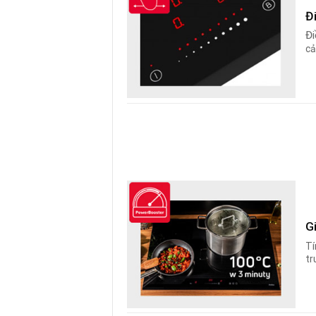
Đ
Đi
cả
G
Tí
tr